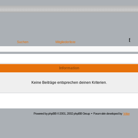
Information
Keine Beiträge entsprechen deinen Kriterien.
Powered by
phpBB
© 2001, 2002 phpBB Group • Forum skin developed by
Volize