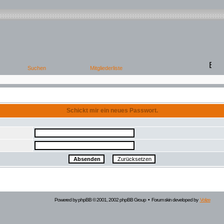
Schickt mir ein neues Passwort.
Powered by
phpBB
© 2001, 2002 phpBB Group • Forum skin developed by
Volize