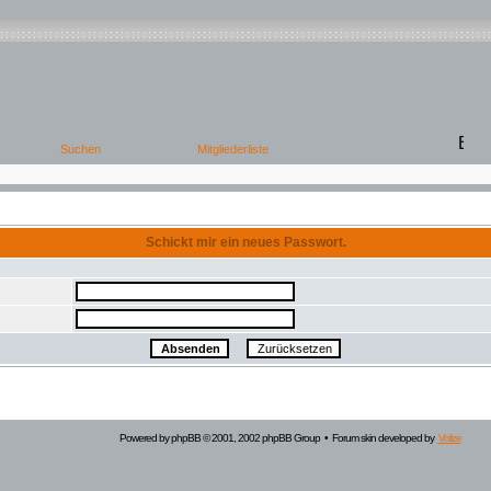
Schickt mir ein neues Passwort.
Powered by
phpBB
© 2001, 2002 phpBB Group • Forum skin developed by
Volize