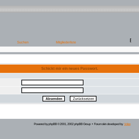
Schickt mir ein neues Passwort.
Powered by
phpBB
© 2001, 2002 phpBB Group • Forum skin developed by
Volize