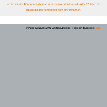
Ich bin mit den Konditionen dieses Forums einverstanden und
unter
12 Jahre alt.
Ich bin mit den Konditionen nicht einverstanden.
Powered by
phpBB
© 2001, 2002 phpBB Group • Forum skin developed by
Volize