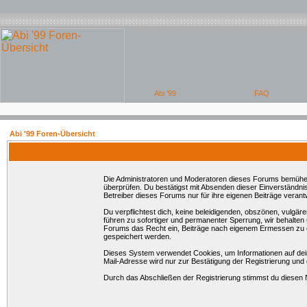
Abi '99 Foren-Übersicht
Die Administratoren und Moderatoren dieses Forums bemühen si
überprüfen. Du bestätigst mit Absenden dieser Einverständni
Betreiber dieses Forums nur für ihre eigenen Beiträge verantw
Du verpflichtest dich, keine beleidigenden, obszönen, vulgä
führen zu sofortiger und permanenter Sperrung, wir behalten
Forums das Recht ein, Beiträge nach eigenem Ermessen zu en
gespeichert werden.
Dieses System verwendet Cookies, um Informationen auf dei
Mail-Adresse wird nur zur Bestätigung der Registrierung un
Durch das Abschließen der Registrierung stimmst du diesen