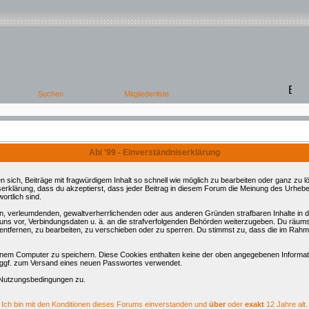
Abi '99 - Einverständniserklärung
ch, Beiträge mit fragwürdigem Inhalt so schnell wie möglich zu bearbeiten oder ganz zu lös
serklärung, dass du akzeptierst, dass jeder Beitrag in diesem Forum die Meinung des Urhebe
ortlich sind.
ren, verleumdenden, gewaltverherrlichenden oder aus anderen Gründen strafbaren Inhalte in
 uns vor, Verbindungsdaten u. ä. an die strafverfolgenden Behörden weiterzugeben. Du räum
tfernen, zu bearbeiten, zu verschieben oder zu sperren. Du stimmst zu, dass die im Rahm
nem Computer zu speichern. Diese Cookies enthalten keine der oben angegebenen Informati
d ggf. zum Versand eines neuen Passwortes verwendet.
 Nutzungsbedingungen zu.
Ich bin mit den Konditionen dieses Forums einverstanden und
über
oder
exakt
12 Jahre alt.