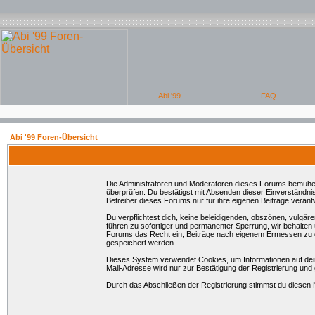
Abi '99 Foren-Übersicht
Die Administratoren und Moderatoren dieses Forums bemühen si
überprüfen. Du bestätigst mit Absenden dieser Einverständni
Betreiber dieses Forums nur für ihre eigenen Beiträge verantw
Du verpflichtest dich, keine beleidigenden, obszönen, vulgä
führen zu sofortiger und permanenter Sperrung, wir behalten
Forums das Recht ein, Beiträge nach eigenem Ermessen zu en
gespeichert werden.
Dieses System verwendet Cookies, um Informationen auf dei
Mail-Adresse wird nur zur Bestätigung der Registrierung un
Durch das Abschließen der Registrierung stimmst du diesen