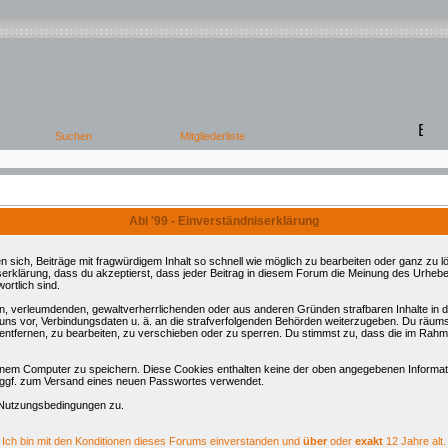
Abi '99 - Einverständniserklärung
ch, Beiträge mit fragwürdigem Inhalt so schnell wie möglich zu bearbeiten oder ganz zu lös
serklärung, dass du akzeptierst, dass jeder Beitrag in diesem Forum die Meinung des Urhebe
ortlich sind.
ren, verleumdenden, gewaltverherrlichenden oder aus anderen Gründen strafbaren Inhalte in
 uns vor, Verbindungsdaten u. ä. an die strafverfolgenden Behörden weiterzugeben. Du räum
tfernen, zu bearbeiten, zu verschieben oder zu sperren. Du stimmst zu, dass die im Rahm
nem Computer zu speichern. Diese Cookies enthalten keine der oben angegebenen Informati
d ggf. zum Versand eines neuen Passwortes verwendet.
 Nutzungsbedingungen zu.
Ich bin mit den Konditionen dieses Forums einverstanden und
über
oder
exakt
12 Jahre alt.