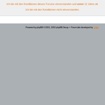
Ich bin mit den Konditionen dieses Forums einverstanden und
unter
12 Jahre alt.
Ich bin mit den Konditionen nicht einverstanden.
Powered by
phpBB
© 2001, 2002 phpBB Group • Forum skin developed by
Volize