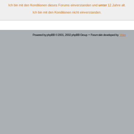
Ich bin mit den Konditionen dieses Forums einverstanden und
unter
12 Jahre alt.
Ich bin mit den Konditionen nicht einverstanden.
Powered by
phpBB
© 2001, 2002 phpBB Group • Forum skin developed by
Volize