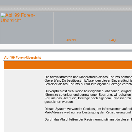
Abi '99 Foren-Übersicht
Die Administratoren und Moderatoren dieses Forums bemühen si
überprüfen. Du bestätigst mit Absenden dieser Einverständni
Betreiber dieses Forums nur für ihre eigenen Beiträge verantw
Du verpflichtest dich, keine beleidigenden, obszönen, vulgä
führen zu sofortiger und permanenter Sperrung, wir behalten
Forums das Recht ein, Beiträge nach eigenem Ermessen zu en
gespeichert werden.
Dieses System verwendet Cookies, um Informationen auf dei
Mail-Adresse wird nur zur Bestätigung der Registrierung un
Durch das Abschließen der Registrierung stimmst du diesen