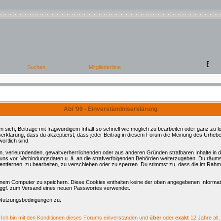
Abi '99 - Einverständniserklärung
ch, Beiträge mit fragwürdigem Inhalt so schnell wie möglich zu bearbeiten oder ganz zu lös
serklärung, dass du akzeptierst, dass jeder Beitrag in diesem Forum die Meinung des Urhebe
ortlich sind.
ren, verleumdenden, gewaltverherrlichenden oder aus anderen Gründen strafbaren Inhalte in
 uns vor, Verbindungsdaten u. ä. an die strafverfolgenden Behörden weiterzugeben. Du räum
tfernen, zu bearbeiten, zu verschieben oder zu sperren. Du stimmst zu, dass die im Rahm
nem Computer zu speichern. Diese Cookies enthalten keine der oben angegebenen Informati
d ggf. zum Versand eines neuen Passwortes verwendet.
 Nutzungsbedingungen zu.
Ich bin mit den Konditionen dieses Forums einverstanden und
über
oder
exakt
12 Jahre alt.