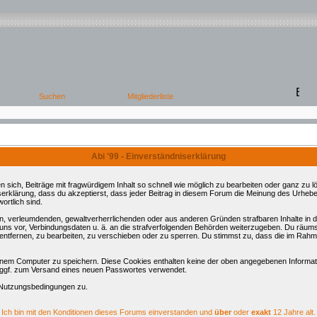
Abi '99 - Einverständniserklärung
ch, Beiträge mit fragwürdigem Inhalt so schnell wie möglich zu bearbeiten oder ganz zu lös
serklärung, dass du akzeptierst, dass jeder Beitrag in diesem Forum die Meinung des Urhebe
ortlich sind.
ren, verleumdenden, gewaltverherrlichenden oder aus anderen Gründen strafbaren Inhalte in
 uns vor, Verbindungsdaten u. ä. an die strafverfolgenden Behörden weiterzugeben. Du räum
tfernen, zu bearbeiten, zu verschieben oder zu sperren. Du stimmst zu, dass die im Rahm
nem Computer zu speichern. Diese Cookies enthalten keine der oben angegebenen Informati
d ggf. zum Versand eines neuen Passwortes verwendet.
 Nutzungsbedingungen zu.
Ich bin mit den Konditionen dieses Forums einverstanden und
über
oder
exakt
12 Jahre alt.