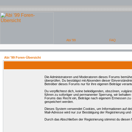
Abi '99 Foren-Übersicht
Die Administratoren und Moderatoren dieses Forums bemühen si
überprüfen. Du bestätigst mit Absenden dieser Einverständni
Betreiber dieses Forums nur für ihre eigenen Beiträge verantw
Du verpflichtest dich, keine beleidigenden, obszönen, vulgä
führen zu sofortiger und permanenter Sperrung, wir behalten
Forums das Recht ein, Beiträge nach eigenem Ermessen zu en
gespeichert werden.
Dieses System verwendet Cookies, um Informationen auf dei
Mail-Adresse wird nur zur Bestätigung der Registrierung un
Durch das Abschließen der Registrierung stimmst du diesen