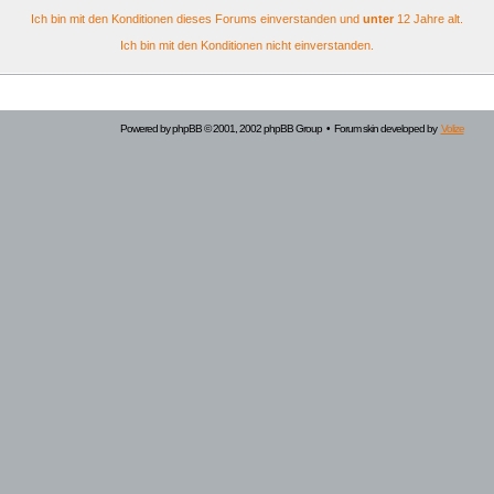
Ich bin mit den Konditionen dieses Forums einverstanden und
unter
12 Jahre alt.
Ich bin mit den Konditionen nicht einverstanden.
Powered by
phpBB
© 2001, 2002 phpBB Group • Forum skin developed by
Volize