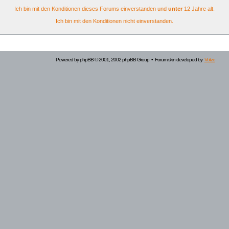
Ich bin mit den Konditionen dieses Forums einverstanden und
unter
12 Jahre alt.
Ich bin mit den Konditionen nicht einverstanden.
Powered by
phpBB
© 2001, 2002 phpBB Group • Forum skin developed by
Volize