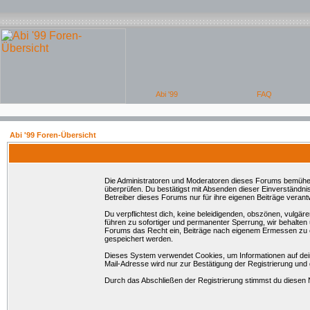
Abi '99 Foren-Übersicht
Die Administratoren und Moderatoren dieses Forums bemühen si
überprüfen. Du bestätigst mit Absenden dieser Einverständni
Betreiber dieses Forums nur für ihre eigenen Beiträge verantw
Du verpflichtest dich, keine beleidigenden, obszönen, vulgä
führen zu sofortiger und permanenter Sperrung, wir behalten
Forums das Recht ein, Beiträge nach eigenem Ermessen zu en
gespeichert werden.
Dieses System verwendet Cookies, um Informationen auf dei
Mail-Adresse wird nur zur Bestätigung der Registrierung un
Durch das Abschließen der Registrierung stimmst du diesen