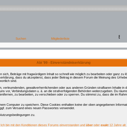
Abi '99 - Einverständniserklärung
ch, Beiträge mit fragwürdigem Inhalt so schnell wie möglich zu bearbeiten oder ganz zu lös
serklärung, dass du akzeptierst, dass jeder Beitrag in diesem Forum die Meinung des Urhebe
ortlich sind.
ren, verleumdenden, gewaltverherrlichenden oder aus anderen Gründen strafbaren Inhalte in
 uns vor, Verbindungsdaten u. ä. an die strafverfolgenden Behörden weiterzugeben. Du räum
tfernen, zu bearbeiten, zu verschieben oder zu sperren. Du stimmst zu, dass die im Rahm
nem Computer zu speichern. Diese Cookies enthalten keine der oben angegebenen Informati
d ggf. zum Versand eines neuen Passwortes verwendet.
 Nutzungsbedingungen zu.
Ich bin mit den Konditionen dieses Forums einverstanden und
über
oder
exakt
12 Jahre alt.