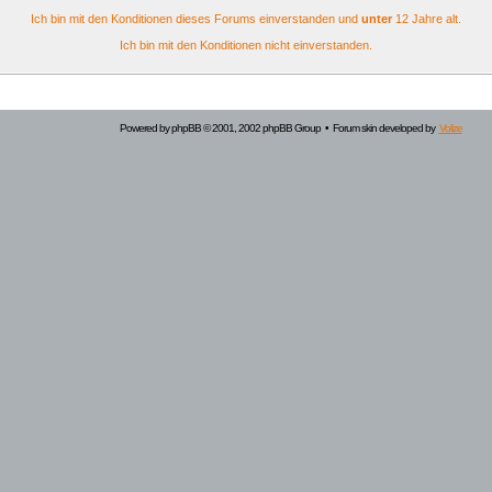
Ich bin mit den Konditionen dieses Forums einverstanden und
unter
12 Jahre alt.
Ich bin mit den Konditionen nicht einverstanden.
Powered by
phpBB
© 2001, 2002 phpBB Group • Forum skin developed by
Volize