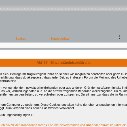
Abi '99 - Einverständniserklärung
ch, Beiträge mit fragwürdigem Inhalt so schnell wie möglich zu bearbeiten oder ganz zu lös
serklärung, dass du akzeptierst, dass jeder Beitrag in diesem Forum die Meinung des Urhebe
ortlich sind.
ren, verleumdenden, gewaltverherrlichenden oder aus anderen Gründen strafbaren Inhalte in
 uns vor, Verbindungsdaten u. ä. an die strafverfolgenden Behörden weiterzugeben. Du räum
tfernen, zu bearbeiten, zu verschieben oder zu sperren. Du stimmst zu, dass die im Rahm
nem Computer zu speichern. Diese Cookies enthalten keine der oben angegebenen Informati
d ggf. zum Versand eines neuen Passwortes verwendet.
 Nutzungsbedingungen zu.
Ich bin mit den Konditionen dieses Forums einverstanden und
über
oder
exakt
12 Jahre alt.