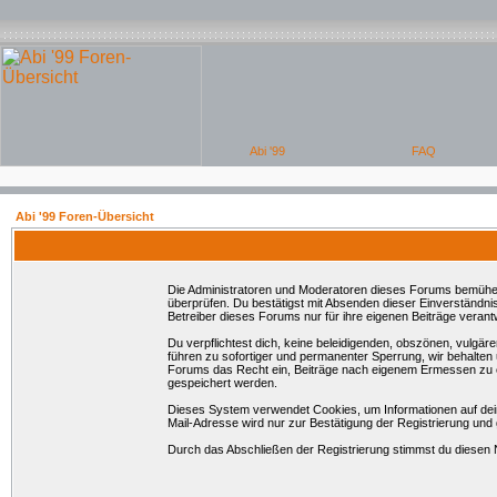
Abi '99 Foren-Übersicht
Die Administratoren und Moderatoren dieses Forums bemühen si
überprüfen. Du bestätigst mit Absenden dieser Einverständni
Betreiber dieses Forums nur für ihre eigenen Beiträge verantw
Du verpflichtest dich, keine beleidigenden, obszönen, vulgä
führen zu sofortiger und permanenter Sperrung, wir behalten
Forums das Recht ein, Beiträge nach eigenem Ermessen zu en
gespeichert werden.
Dieses System verwendet Cookies, um Informationen auf dei
Mail-Adresse wird nur zur Bestätigung der Registrierung un
Durch das Abschließen der Registrierung stimmst du diesen