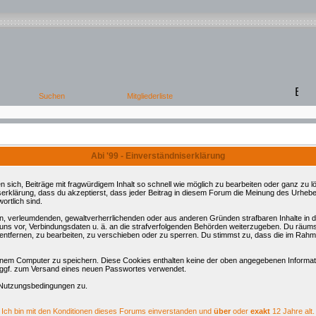
Abi '99 - Einverständniserklärung
ch, Beiträge mit fragwürdigem Inhalt so schnell wie möglich zu bearbeiten oder ganz zu lös
serklärung, dass du akzeptierst, dass jeder Beitrag in diesem Forum die Meinung des Urhebe
ortlich sind.
ren, verleumdenden, gewaltverherrlichenden oder aus anderen Gründen strafbaren Inhalte in
 uns vor, Verbindungsdaten u. ä. an die strafverfolgenden Behörden weiterzugeben. Du räum
tfernen, zu bearbeiten, zu verschieben oder zu sperren. Du stimmst zu, dass die im Rahm
nem Computer zu speichern. Diese Cookies enthalten keine der oben angegebenen Informati
d ggf. zum Versand eines neuen Passwortes verwendet.
 Nutzungsbedingungen zu.
Ich bin mit den Konditionen dieses Forums einverstanden und
über
oder
exakt
12 Jahre alt.