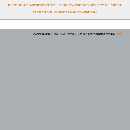
Ich bin mit den Konditionen dieses Forums einverstanden und
unter
12 Jahre alt.
Ich bin mit den Konditionen nicht einverstanden.
Powered by
phpBB
© 2001, 2002 phpBB Group • Forum skin developed by
Volize