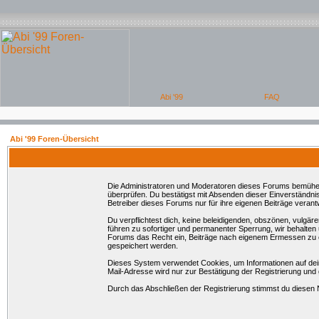
Abi '99 Foren-Übersicht
Die Administratoren und Moderatoren dieses Forums bemühen si
überprüfen. Du bestätigst mit Absenden dieser Einverständni
Betreiber dieses Forums nur für ihre eigenen Beiträge verantw
Du verpflichtest dich, keine beleidigenden, obszönen, vulgä
führen zu sofortiger und permanenter Sperrung, wir behalten
Forums das Recht ein, Beiträge nach eigenem Ermessen zu en
gespeichert werden.
Dieses System verwendet Cookies, um Informationen auf dei
Mail-Adresse wird nur zur Bestätigung der Registrierung un
Durch das Abschließen der Registrierung stimmst du diesen