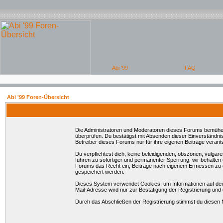
Abi '99 Foren-Übersicht
Die Administratoren und Moderatoren dieses Forums bemühen si
überprüfen. Du bestätigst mit Absenden dieser Einverständni
Betreiber dieses Forums nur für ihre eigenen Beiträge verantw
Du verpflichtest dich, keine beleidigenden, obszönen, vulgä
führen zu sofortiger und permanenter Sperrung, wir behalten
Forums das Recht ein, Beiträge nach eigenem Ermessen zu en
gespeichert werden.
Dieses System verwendet Cookies, um Informationen auf dei
Mail-Adresse wird nur zur Bestätigung der Registrierung un
Durch das Abschließen der Registrierung stimmst du diesen