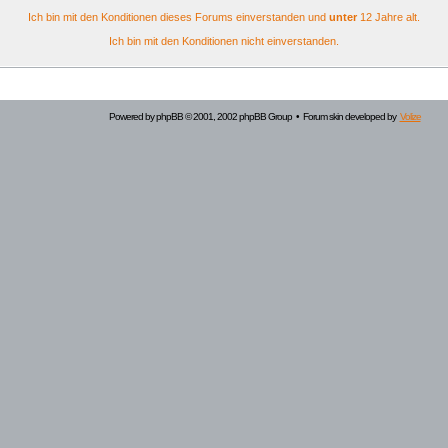
Ich bin mit den Konditionen dieses Forums einverstanden und
unter
12 Jahre alt.
Ich bin mit den Konditionen nicht einverstanden.
Powered by
phpBB
© 2001, 2002 phpBB Group • Forum skin developed by
Volize