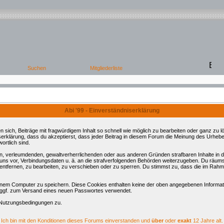
Abi '99 - Einverständniserklärung
ch, Beiträge mit fragwürdigem Inhalt so schnell wie möglich zu bearbeiten oder ganz zu lös
serklärung, dass du akzeptierst, dass jeder Beitrag in diesem Forum die Meinung des Urhebe
ortlich sind.
ren, verleumdenden, gewaltverherrlichenden oder aus anderen Gründen strafbaren Inhalte in
 uns vor, Verbindungsdaten u. ä. an die strafverfolgenden Behörden weiterzugeben. Du räum
tfernen, zu bearbeiten, zu verschieben oder zu sperren. Du stimmst zu, dass die im Rahm
nem Computer zu speichern. Diese Cookies enthalten keine der oben angegebenen Informati
d ggf. zum Versand eines neuen Passwortes verwendet.
 Nutzungsbedingungen zu.
Ich bin mit den Konditionen dieses Forums einverstanden und
über
oder
exakt
12 Jahre alt.