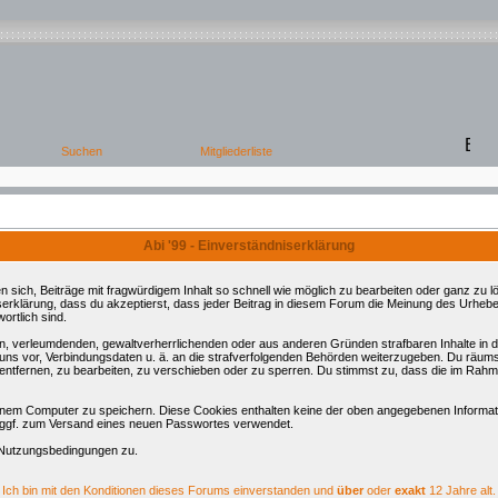
Abi '99 - Einverständniserklärung
ch, Beiträge mit fragwürdigem Inhalt so schnell wie möglich zu bearbeiten oder ganz zu lös
serklärung, dass du akzeptierst, dass jeder Beitrag in diesem Forum die Meinung des Urhebe
ortlich sind.
ren, verleumdenden, gewaltverherrlichenden oder aus anderen Gründen strafbaren Inhalte in
 uns vor, Verbindungsdaten u. ä. an die strafverfolgenden Behörden weiterzugeben. Du räum
tfernen, zu bearbeiten, zu verschieben oder zu sperren. Du stimmst zu, dass die im Rahm
nem Computer zu speichern. Diese Cookies enthalten keine der oben angegebenen Informati
d ggf. zum Versand eines neuen Passwortes verwendet.
 Nutzungsbedingungen zu.
Ich bin mit den Konditionen dieses Forums einverstanden und
über
oder
exakt
12 Jahre alt.