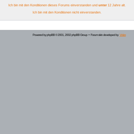
Ich bin mit den Konditionen dieses Forums einverstanden und
unter
12 Jahre alt.
Ich bin mit den Konditionen nicht einverstanden.
Powered by
phpBB
© 2001, 2002 phpBB Group • Forum skin developed by
Volize