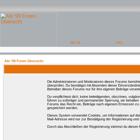
Abi '99 Foren-Übersicht
Die Administratoren und Moderatoren dieses Forums bemühen si
überprüfen. Du bestätigst mit Absenden dieser Einverständni
Betreiber dieses Forums nur für ihre eigenen Beiträge verantw
Du verpflichtest dich, keine beleidigenden, obszönen, vulgä
führen zu sofortiger und permanenter Sperrung, wir behalten
Forums das Recht ein, Beiträge nach eigenem Ermessen zu en
gespeichert werden.
Dieses System verwendet Cookies, um Informationen auf dei
Mail-Adresse wird nur zur Bestätigung der Registrierung un
Durch das Abschließen der Registrierung stimmst du diesen