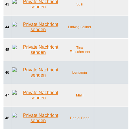
43
Susi
44
Ludwig Fellner
Tina
45
Fleischmann
46
benjamin
47
Malli
48
Daniel Popp