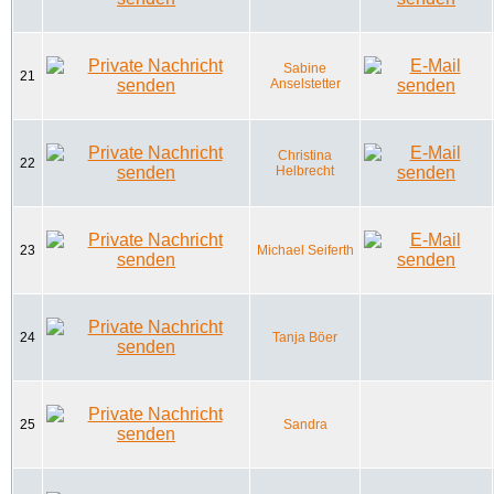
Sabine
21
Anselstetter
Christina
22
Helbrecht
23
Michael Seiferth
24
Tanja Böer
25
Sandra