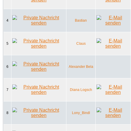
4
Bastian
5
Claus
6
Alexander Bela
7
Diana Logsch
8
Lony_Bindl