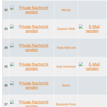
32
Wendy
33
Dagmar Wirth
34
Tanja Warczok
35
Anja Schlosser
36
Marlis
37
Benjamin Roos