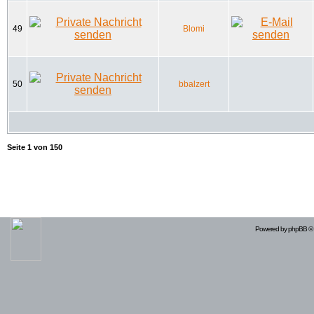
49
Blomi
50
bbalzert
Seite
1
von
150
Powered by
phpBB
© 