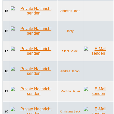
15
Andreas Raab
16
losty
17
Steffi Seidel
18
Andrea Jacobi
19
Martina Bauer
20
Christina Beck