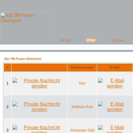
Abi '99 Foren-Übersicht
#
Benutzername
E-Mail
1
Tobi
2
Matthias Raß
3
Alexander Satt