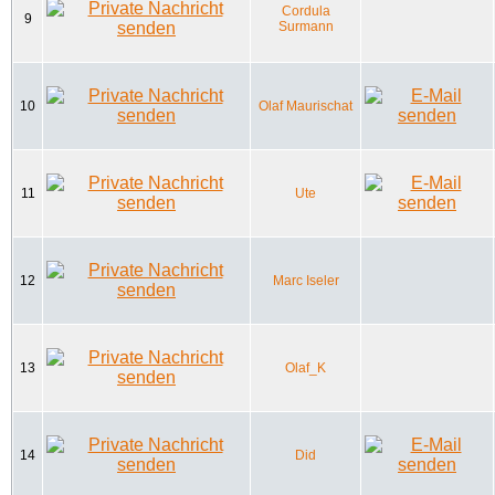
Cordula
9
Surmann
10
Olaf Maurischat
11
Ute
12
Marc Iseler
13
Olaf_K
14
Did