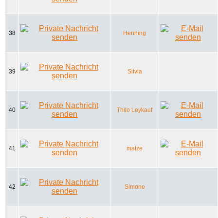
38
Henning
39
Silvia
40
Thilo Leykauf
41
matze
42
Simone