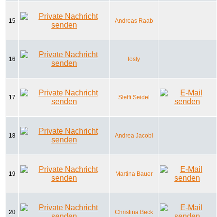
15
Andreas Raab
16
losty
17
Steffi Seidel
18
Andrea Jacobi
19
Martina Bauer
20
Christina Beck