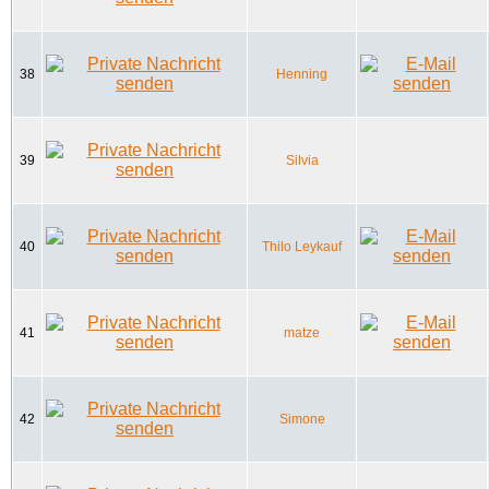
38
Henning
39
Silvia
40
Thilo Leykauf
41
matze
42
Simone