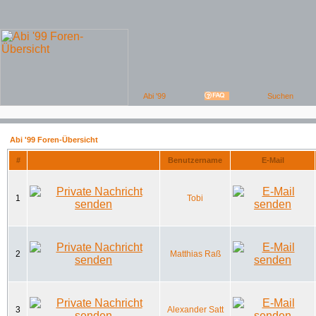
Abi '99 Foren-Übersicht
#
Benutzername
E-Mail
1
Tobi
2
Matthias Raß
3
Alexander Satt