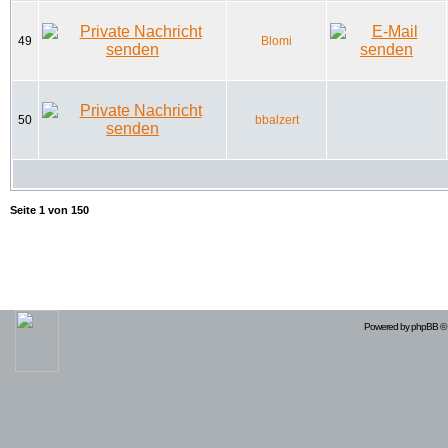
49
Blomi
50
bbalzert
Seite
1
von
150
Powered by
phpBB
© 