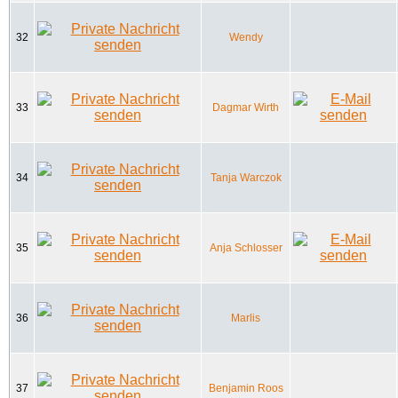
32
Wendy
33
Dagmar Wirth
34
Tanja Warczok
35
Anja Schlosser
36
Marlis
37
Benjamin Roos