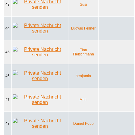
43
Susi
44
Ludwig Fellner
Tina
45
Fleischmann
46
benjamin
47
Malli
48
Daniel Popp