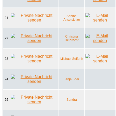
Sabine
21
Anselstetter
Christina
22
Helbrecht
23
Michael Seiferth
24
Tanja Böer
25
Sandra