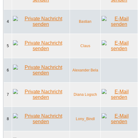
4
Bastian
5
Claus
6
Alexander Bela
7
Diana Logsch
8
Lony_Bindl