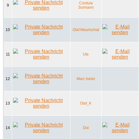
Cordula
9
Surmann
10
Olaf Maurischat
11
Ute
12
Marc Iseler
13
Olaf_K
14
Did