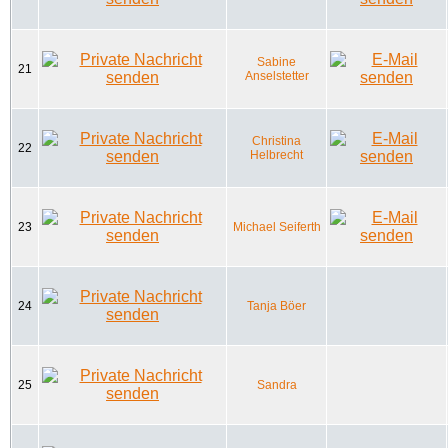
Sabine
21
Anselstetter
Christina
22
Helbrecht
23
Michael Seiferth
24
Tanja Böer
25
Sandra