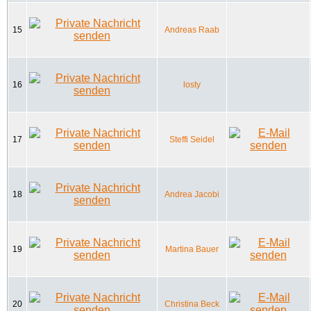
15
Andreas Raab
16
losty
17
Steffi Seidel
18
Andrea Jacobi
19
Martina Bauer
20
Christina Beck