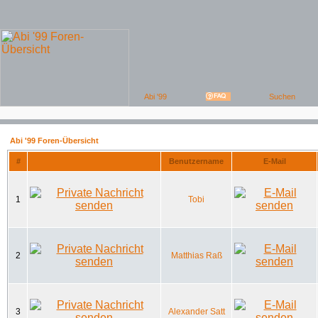
Abi '99 Foren-Übersicht
#
Benutzername
E-Mail
1
Tobi
2
Matthias Raß
3
Alexander Satt