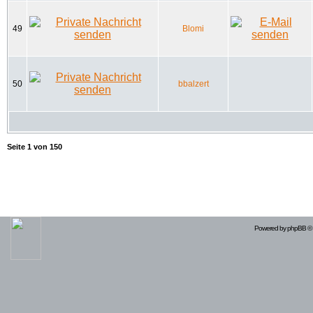
49
Blomi
50
bbalzert
Seite
1
von
150
Powered by
phpBB
© 