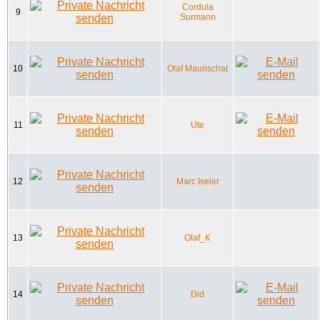
Cordula
9
Surmann
10
Olaf Maurischat
11
Ute
12
Marc Iseler
13
Olaf_K
14
Did