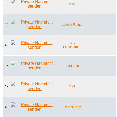
43
Susi
44
Ludwig Fellner
Tina
45
Fleischmann
46
benjamin
47
Malli
48
Daniel Popp