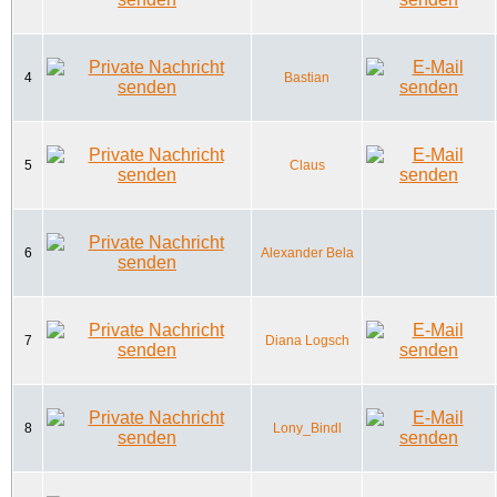
4
Bastian
5
Claus
6
Alexander Bela
7
Diana Logsch
8
Lony_Bindl