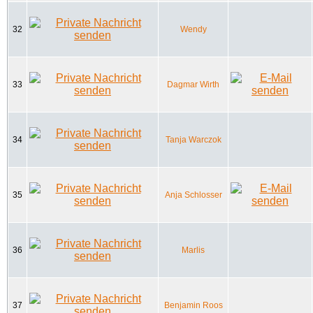
32
Wendy
33
Dagmar Wirth
34
Tanja Warczok
35
Anja Schlosser
36
Marlis
37
Benjamin Roos