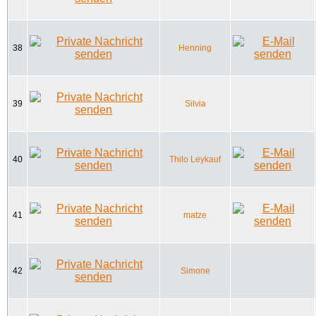
38
Henning
39
Silvia
40
Thilo Leykauf
41
matze
42
Simone