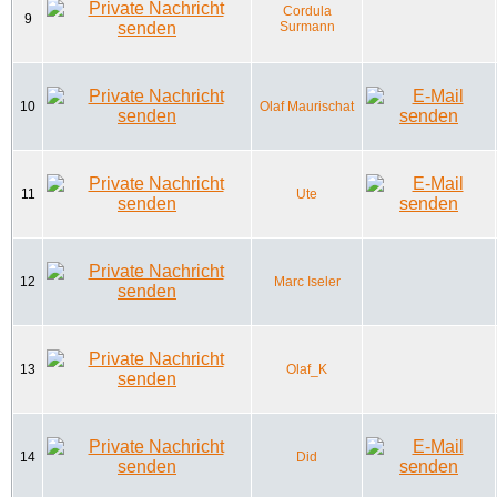
Cordula
9
Surmann
10
Olaf Maurischat
11
Ute
12
Marc Iseler
13
Olaf_K
14
Did