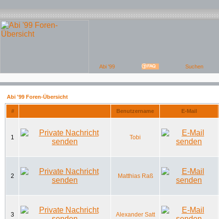
Abi '99 Foren-Übersicht
#
Benutzername
E-Mail
1
Tobi
2
Matthias Raß
3
Alexander Satt