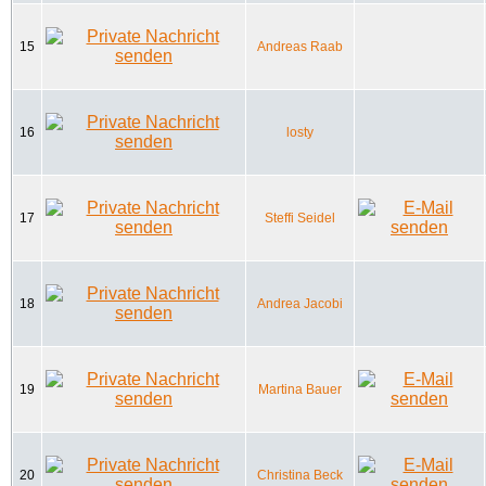
15
Andreas Raab
16
losty
17
Steffi Seidel
18
Andrea Jacobi
19
Martina Bauer
20
Christina Beck