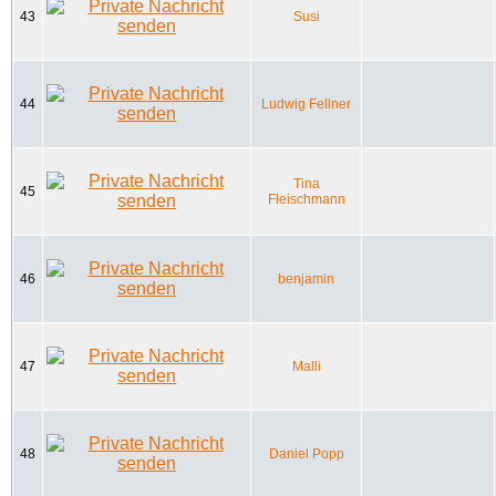
43
Susi
44
Ludwig Fellner
Tina
45
Fleischmann
46
benjamin
47
Malli
48
Daniel Popp