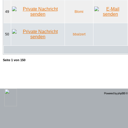
49
Blomi
50
bbalzert
Seite
1
von
150
Powered by
phpBB
© 