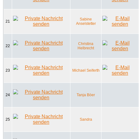
Sabine
21
Anselstetter
Christina
22
Helbrecht
23
Michael Seiferth
24
Tanja Böer
25
Sandra