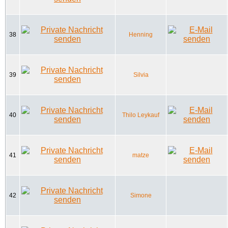
38
Henning
39
Silvia
40
Thilo Leykauf
41
matze
42
Simone