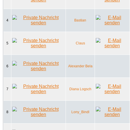
4
Bastian
5
Claus
6
Alexander Bela
7
Diana Logsch
8
Lony_Bindl