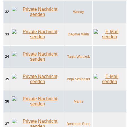
32
Wendy
33
Dagmar Wirth
34
Tanja Warczok
35
Anja Schlosser
36
Marlis
37
Benjamin Roos