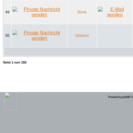
49
Blomi
50
bbalzert
Seite
1
von
150
Powered by
phpBB
© 