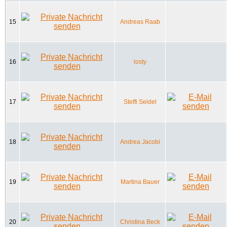
15
Andreas Raab
16
losty
17
Steffi Seidel
18
Andrea Jacobi
19
Martina Bauer
20
Christina Beck