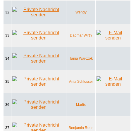
32
Wendy
33
Dagmar Wirth
34
Tanja Warczok
35
Anja Schlosser
36
Marlis
37
Benjamin Roos