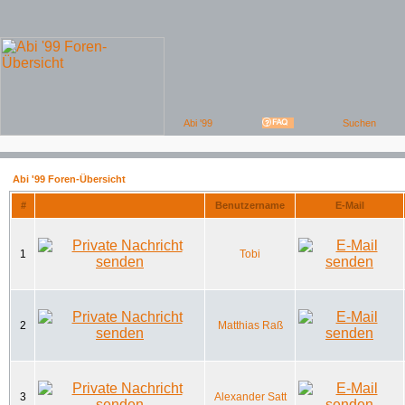
Abi '99 Foren-Übersicht
#
Benutzername
E-Mail
1
Tobi
2
Matthias Raß
3
Alexander Satt