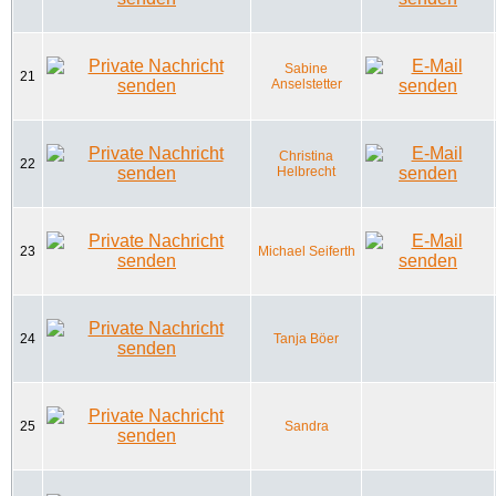
Sabine
21
Anselstetter
Christina
22
Helbrecht
23
Michael Seiferth
24
Tanja Böer
25
Sandra