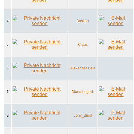
4
Bastian
5
Claus
6
Alexander Bela
7
Diana Logsch
8
Lony_Bindl