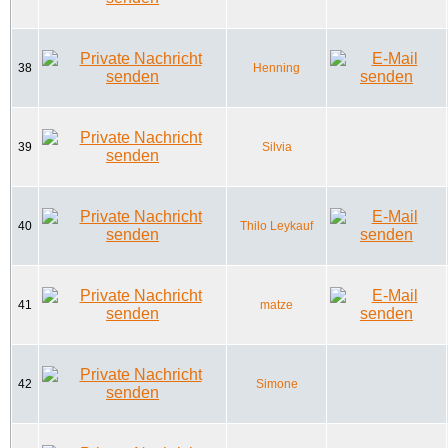
38
Henning
39
Silvia
40
Thilo Leykauf
41
matze
42
Simone