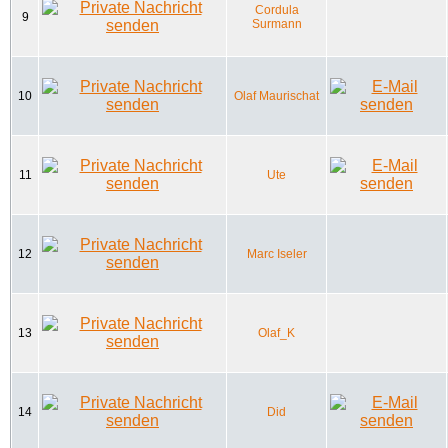
Cordula
9
Surmann
10
Olaf Maurischat
11
Ute
12
Marc Iseler
13
Olaf_K
14
Did