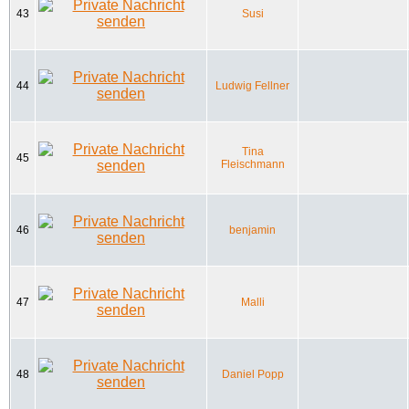
43
Susi
44
Ludwig Fellner
Tina
45
Fleischmann
46
benjamin
47
Malli
48
Daniel Popp