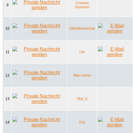
Cordula
9
Surmann
10
Olaf Maurischat
11
Ute
12
Marc Iseler
13
Olaf_K
14
Did