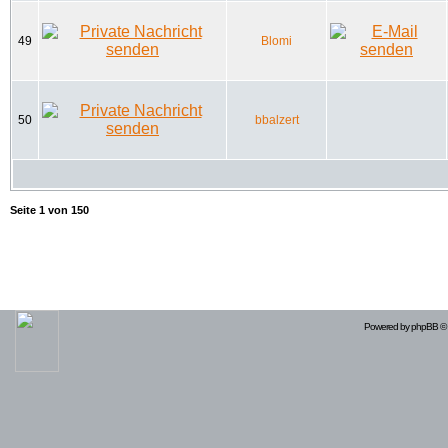
49
Blomi
50
bbalzert
Seite
1
von
150
Powered by
phpBB
© 