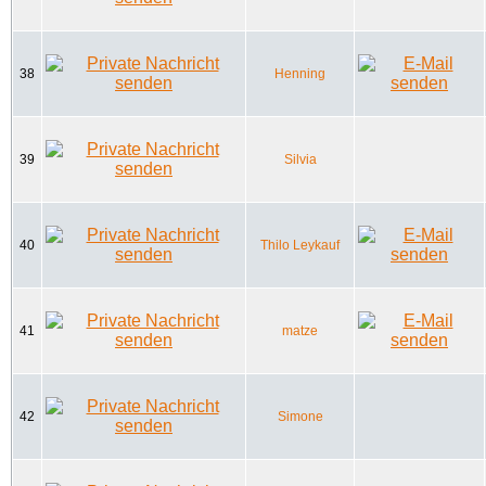
38
Henning
39
Silvia
40
Thilo Leykauf
41
matze
42
Simone