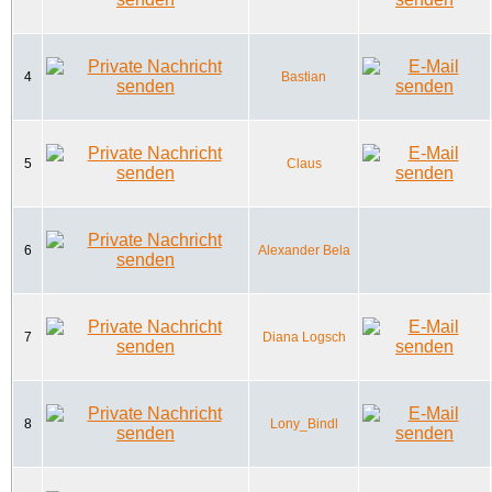
4
Bastian
5
Claus
6
Alexander Bela
7
Diana Logsch
8
Lony_Bindl