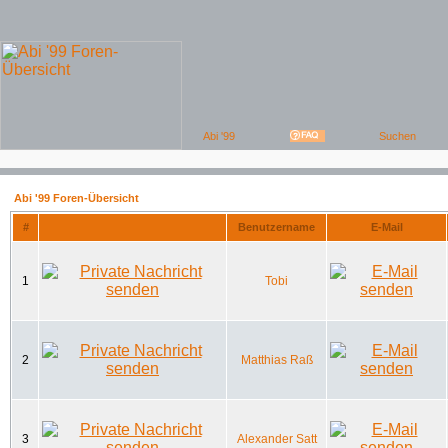
Abi '99 Foren-Übersicht
#
Benutzername
E-Mail
1
Tobi
2
Matthias Raß
3
Alexander Satt