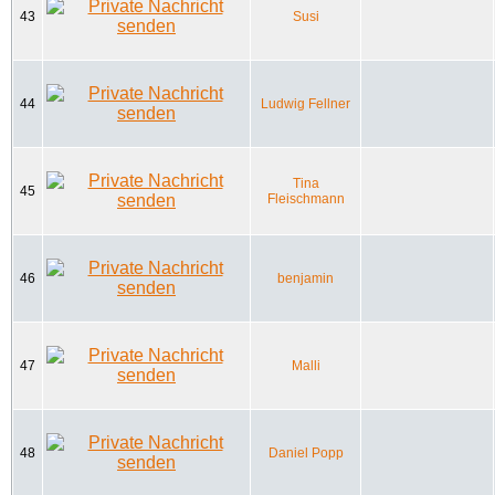
43
Susi
44
Ludwig Fellner
Tina
45
Fleischmann
46
benjamin
47
Malli
48
Daniel Popp