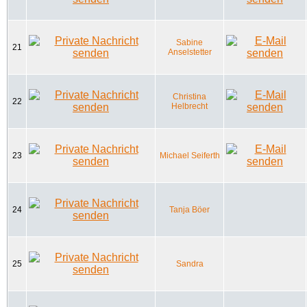
Sabine
21
Anselstetter
Christina
22
Helbrecht
23
Michael Seiferth
24
Tanja Böer
25
Sandra