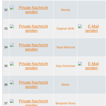
32
Wendy
33
Dagmar Wirth
34
Tanja Warczok
35
Anja Schlosser
36
Marlis
37
Benjamin Roos