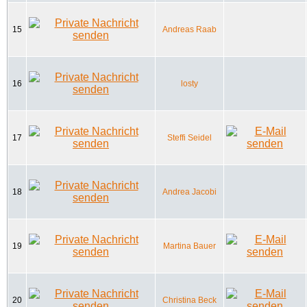
15
Andreas Raab
16
losty
17
Steffi Seidel
18
Andrea Jacobi
19
Martina Bauer
20
Christina Beck