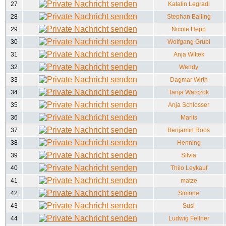
27
Katalin Legradi
28
Stephan Balling
29
Nicole Hepp
30
Wolfgang Grübl
31
Anja Wittek
32
Wendy
33
Dagmar Wirth
34
Tanja Warczok
35
Anja Schlosser
36
Marlis
37
Benjamin Roos
38
Henning
39
Silvia
40
Thilo Leykauf
41
matze
42
Simone
43
Susi
44
Ludwig Fellner