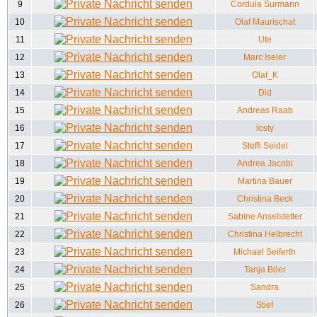
9
Cordula Surmann
10
Olaf Maurischat
11
Ute
12
Marc Iseler
13
Olaf_K
14
Did
15
Andreas Raab
16
losty
17
Steffi Seidel
18
Andrea Jacobi
19
Martina Bauer
20
Christina Beck
21
Sabine Anselstetter
22
Christina Helbrecht
23
Michael Seiferth
24
Tanja Böer
25
Sandra
26
Stief