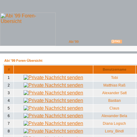
Abi '99 Foren-Übersicht
#
Benutzername
1
Tobi
2
Matthias Raß
3
Alexander Satt
4
Bastian
5
Claus
6
Alexander Bela
7
Diana Logsch
8
Lony_Bindl