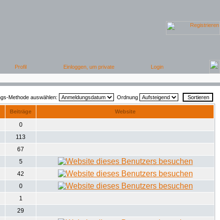
ungs-Methode auswählen:
Ordnung
Beiträge
Website
0
113
67
5
42
0
1
29