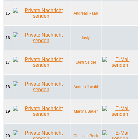
15
Andreas Raab
16
losty
17
Steffi Seidel
18
Andrea Jacobi
19
Martina Bauer
20
Christina Beck