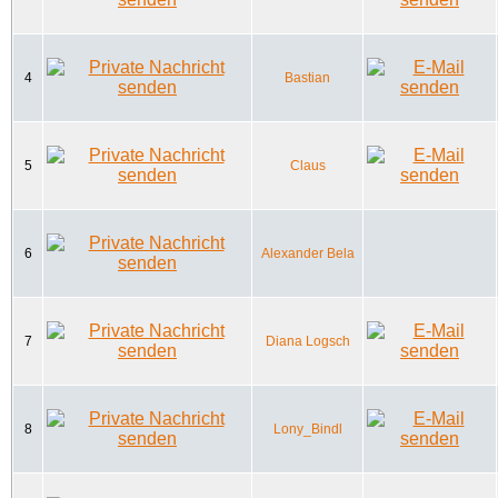
4
Bastian
5
Claus
6
Alexander Bela
7
Diana Logsch
8
Lony_Bindl