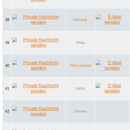
38
Henning
39
Silvia
40
Thilo Leykauf
41
matze
42
Simone