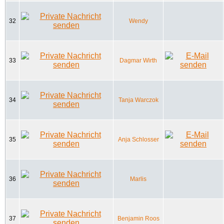
32
Wendy
33
Dagmar Wirth
34
Tanja Warczok
35
Anja Schlosser
36
Marlis
37
Benjamin Roos