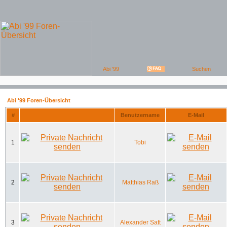
Abi '99 Foren-Übersicht
#
Benutzername
E-Mail
1
Tobi
2
Matthias Raß
3
Alexander Satt