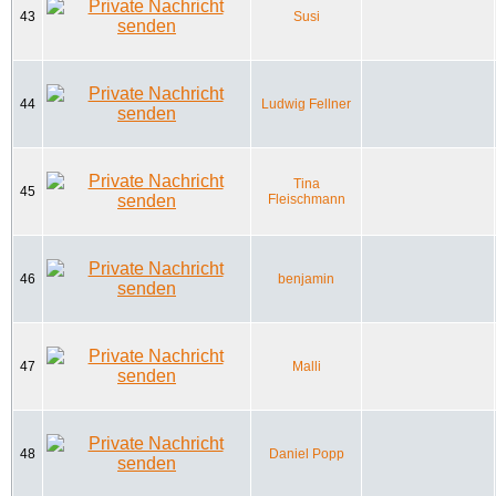
43
Susi
44
Ludwig Fellner
Tina
45
Fleischmann
46
benjamin
47
Malli
48
Daniel Popp