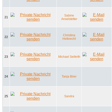
Sabine
21
Anselstetter
Christina
22
Helbrecht
23
Michael Seiferth
24
Tanja Böer
25
Sandra