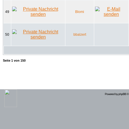
49
Blomi
50
bbalzert
Seite
1
von
150
Powered by
phpBB
© 