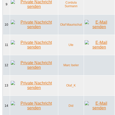
Cordula
9
Surmann
10
Olaf Maurischat
11
Ute
12
Marc Iseler
13
Olaf_K
14
Did