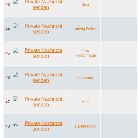
43
Susi
44
Ludwig Fellner
Tina
45
Fleischmann
46
benjamin
47
Malli
48
Daniel Popp