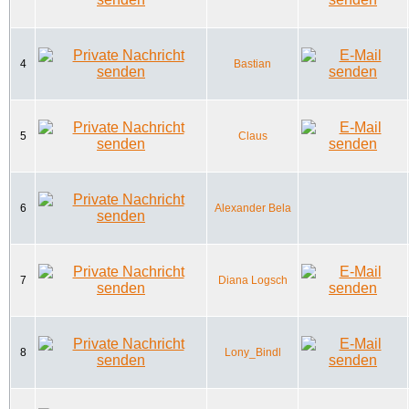
4
Bastian
5
Claus
6
Alexander Bela
7
Diana Logsch
8
Lony_Bindl