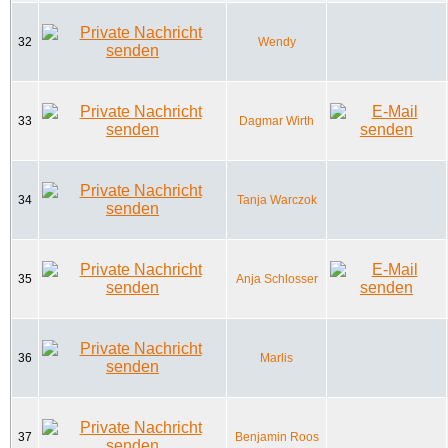
32
Wendy
33
Dagmar Wirth
34
Tanja Warczok
35
Anja Schlosser
36
Marlis
37
Benjamin Roos