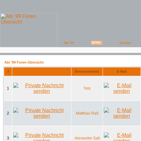
Abi '99 Foren-Übersicht
#
Benutzername
E-Mail
1
Tobi
2
Matthias Raß
3
Alexander Satt