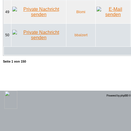
49
Blomi
50
bbalzert
Seite
1
von
150
Powered by
phpBB
© 