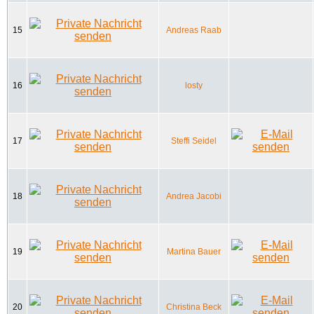
15
Andreas Raab
16
losty
17
Steffi Seidel
18
Andrea Jacobi
19
Martina Bauer
20
Christina Beck