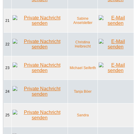
Sabine
21
Anselstetter
Christina
22
Helbrecht
23
Michael Seiferth
24
Tanja Böer
25
Sandra