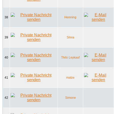
38
Henning
39
Silvia
40
Thilo Leykauf
41
matze
42
Simone