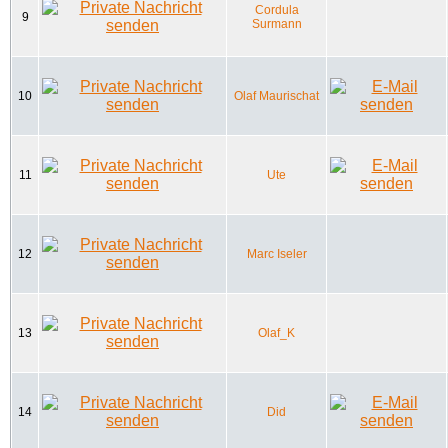
Cordula
9
Surmann
10
Olaf Maurischat
11
Ute
12
Marc Iseler
13
Olaf_K
14
Did