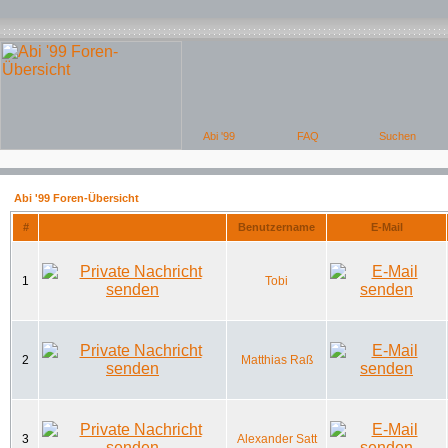
Abi '99 Foren-Übersicht
#
Benutzername
E-Mail
1
Tobi
2
Matthias Raß
3
Alexander Satt