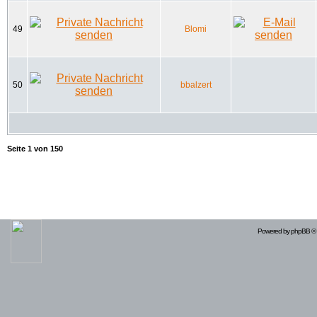
49
Blomi
50
bbalzert
Seite
1
von
150
Powered by
phpBB
© 