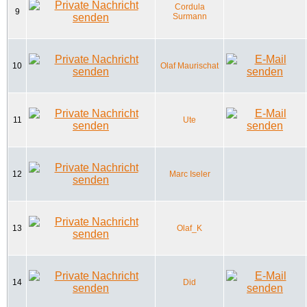
Cordula
9
Surmann
10
Olaf Maurischat
11
Ute
12
Marc Iseler
13
Olaf_K
14
Did