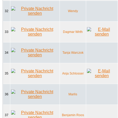
32
Wendy
33
Dagmar Wirth
34
Tanja Warczok
35
Anja Schlosser
36
Marlis
37
Benjamin Roos