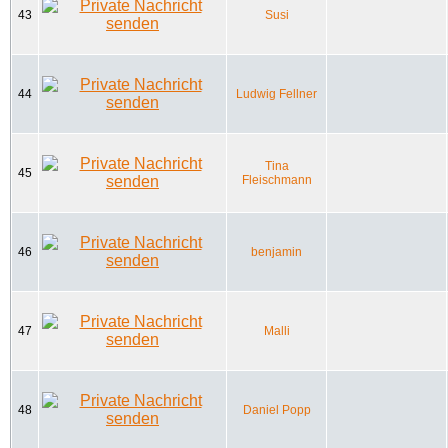
43
Susi
44
Ludwig Fellner
Tina
45
Fleischmann
46
benjamin
47
Malli
48
Daniel Popp