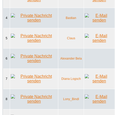
4
Bastian
5
Claus
6
Alexander Bela
7
Diana Logsch
8
Lony_Bindl