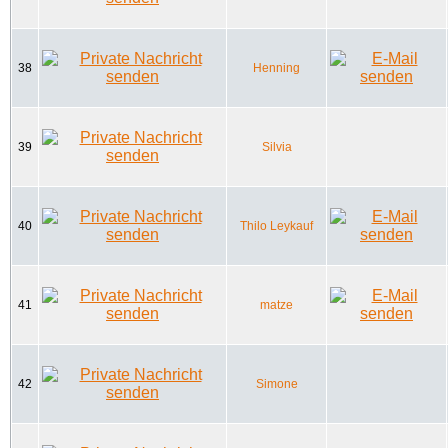
38
Henning
39
Silvia
40
Thilo Leykauf
41
matze
42
Simone