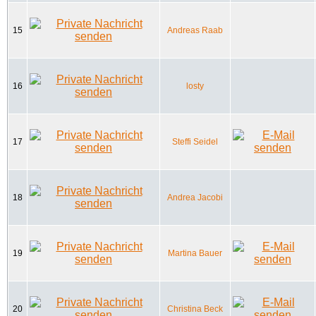
15
Andreas Raab
16
losty
17
Steffi Seidel
18
Andrea Jacobi
19
Martina Bauer
20
Christina Beck