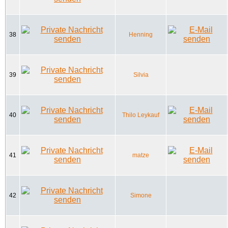
38
Henning
39
Silvia
40
Thilo Leykauf
41
matze
42
Simone