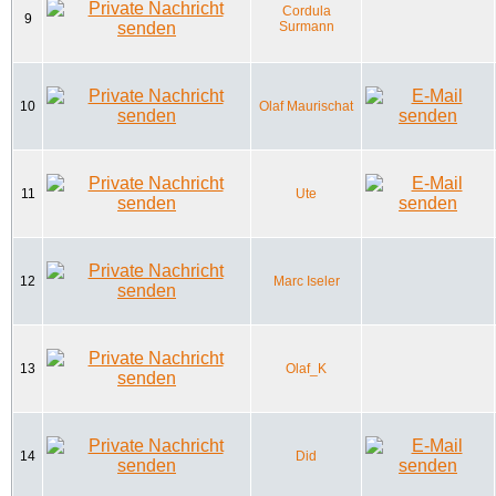
Cordula
9
Surmann
10
Olaf Maurischat
11
Ute
12
Marc Iseler
13
Olaf_K
14
Did