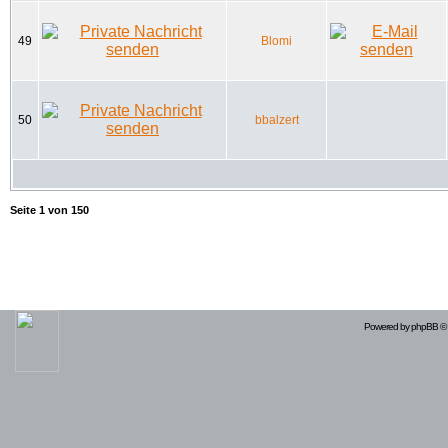
49
Blomi
50
bbalzert
Seite
1
von
150
Powered by
phpBB
© 