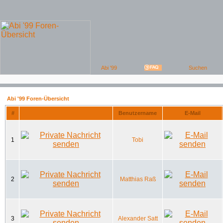
Abi '99 Foren-Übersicht
#
Benutzername
E-Mail
1
Tobi
2
Matthias Raß
3
Alexander Satt