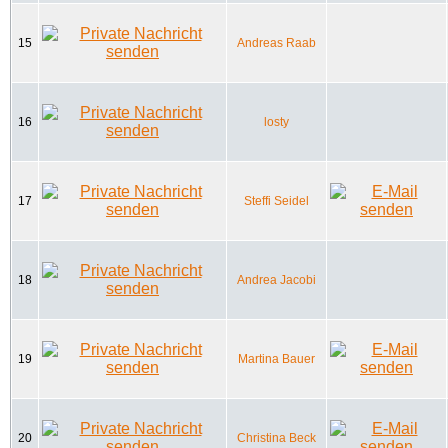
15
Andreas Raab
16
losty
17
Steffi Seidel
18
Andrea Jacobi
19
Martina Bauer
20
Christina Beck