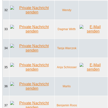
32
Wendy
33
Dagmar Wirth
34
Tanja Warczok
35
Anja Schlosser
36
Marlis
37
Benjamin Roos