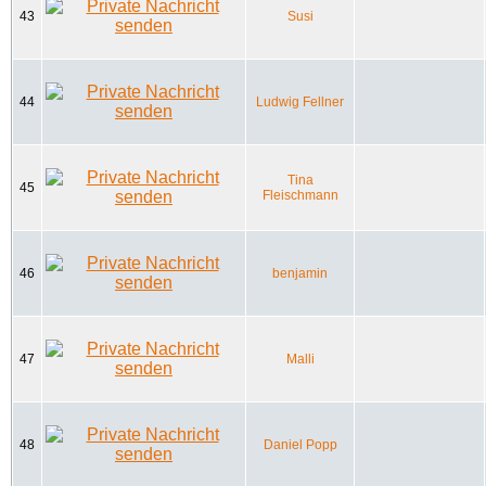
43
Susi
44
Ludwig Fellner
Tina
45
Fleischmann
46
benjamin
47
Malli
48
Daniel Popp