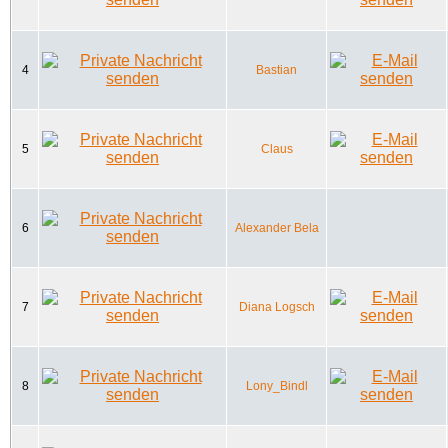
4
Bastian
5
Claus
6
Alexander Bela
7
Diana Logsch
8
Lony_Bindl