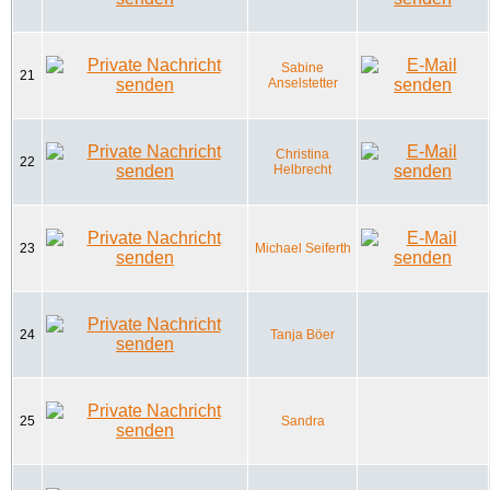
Sabine
21
Anselstetter
Christina
22
Helbrecht
23
Michael Seiferth
24
Tanja Böer
25
Sandra