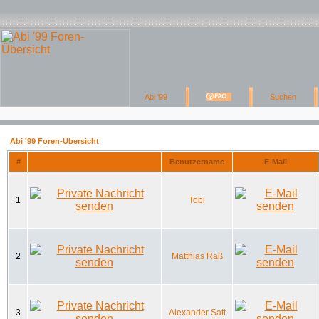
Abi '99 Foren-Übersicht
#
Benutzername
E-Mail
1
Tobi
2
Matthias Raß
3
Alexander Satt