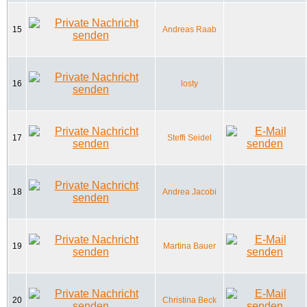
15
Andreas Raab
16
losty
17
Steffi Seidel
18
Andrea Jacobi
19
Martina Bauer
20
Christina Beck