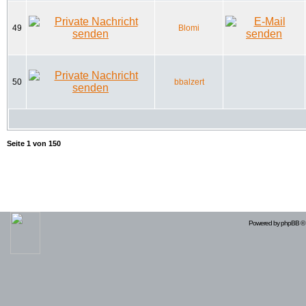
49
Blomi
50
bbalzert
Seite
1
von
150
Powered by
phpBB
© 