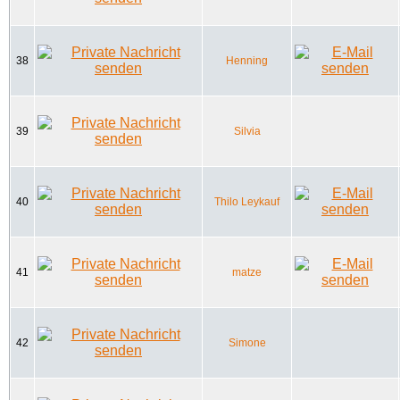
38
Henning
39
Silvia
40
Thilo Leykauf
41
matze
42
Simone