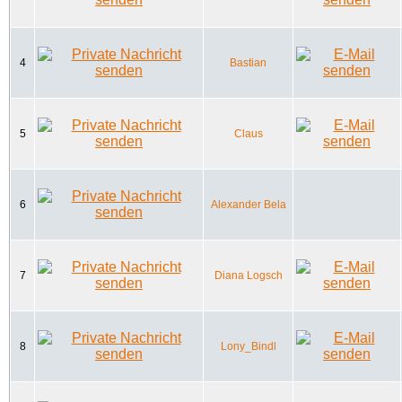
4
Bastian
5
Claus
6
Alexander Bela
7
Diana Logsch
8
Lony_Bindl