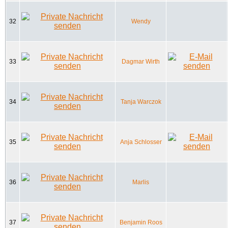
32
Wendy
33
Dagmar Wirth
34
Tanja Warczok
35
Anja Schlosser
36
Marlis
37
Benjamin Roos