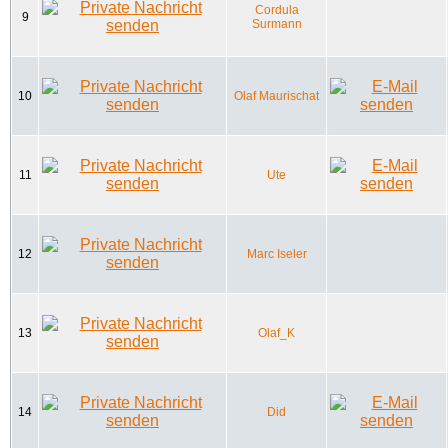
Cordula
9
Surmann
10
Olaf Maurischat
11
Ute
12
Marc Iseler
13
Olaf_K
14
Did