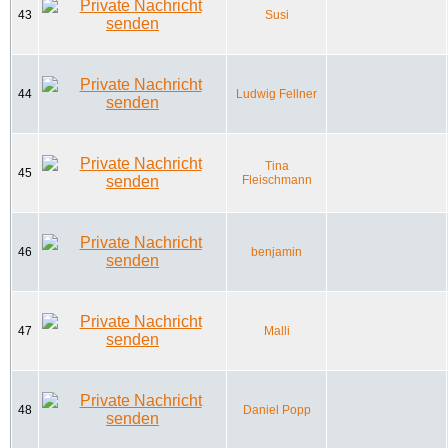
43
Susi
44
Ludwig Fellner
Tina
45
Fleischmann
46
benjamin
47
Malli
48
Daniel Popp