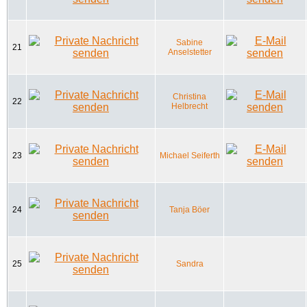
Sabine
21
Anselstetter
Christina
22
Helbrecht
23
Michael Seiferth
24
Tanja Böer
25
Sandra