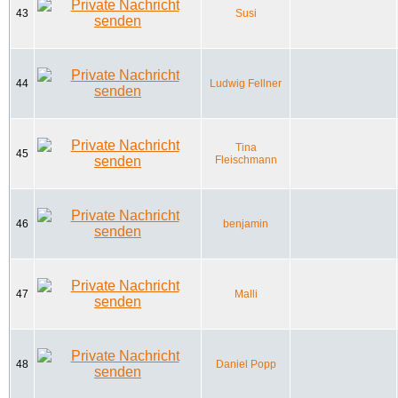
43
Susi
44
Ludwig Fellner
Tina
45
Fleischmann
46
benjamin
47
Malli
48
Daniel Popp