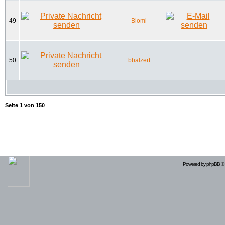
49
Blomi
50
bbalzert
Seite
1
von
150
Powered by
phpBB
© 