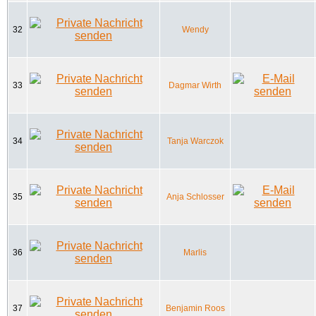
32
Wendy
33
Dagmar Wirth
34
Tanja Warczok
35
Anja Schlosser
36
Marlis
37
Benjamin Roos