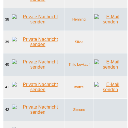
38
Henning
39
Silvia
40
Thilo Leykauf
41
matze
42
Simone