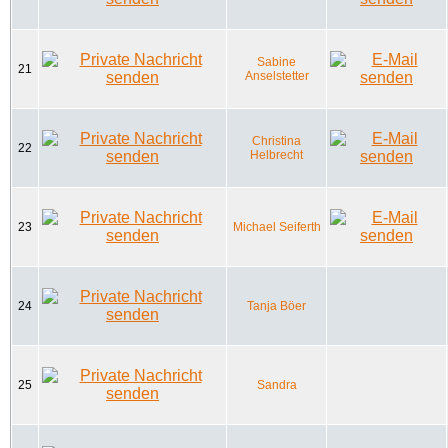
Sabine
21
Anselstetter
Christina
22
Helbrecht
23
Michael Seiferth
24
Tanja Böer
25
Sandra