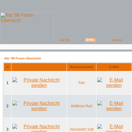
Abi '99 Foren-Übersicht
#
Benutzername
E-Mail
1
Tobi
2
Matthias Raß
3
Alexander Satt