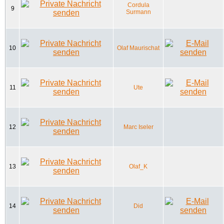
Cordula
9
Surmann
10
Olaf Maurischat
11
Ute
12
Marc Iseler
13
Olaf_K
14
Did