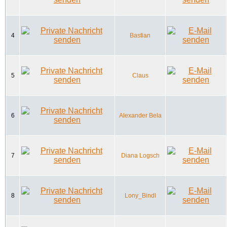
4
Bastian
5
Claus
6
Alexander Bela
7
Diana Logsch
8
Lony_Bindl