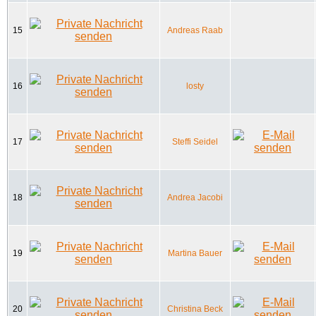
15
Andreas Raab
16
losty
17
Steffi Seidel
18
Andrea Jacobi
19
Martina Bauer
20
Christina Beck