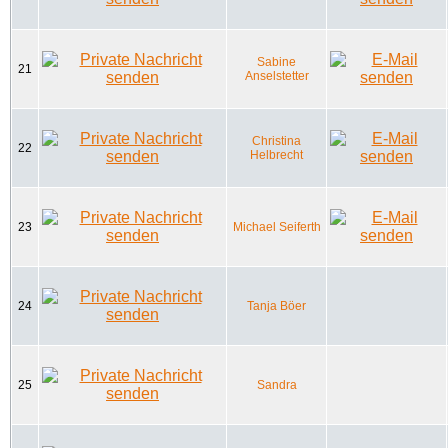
Sabine
21
Anselstetter
Christina
22
Helbrecht
23
Michael Seiferth
24
Tanja Böer
25
Sandra