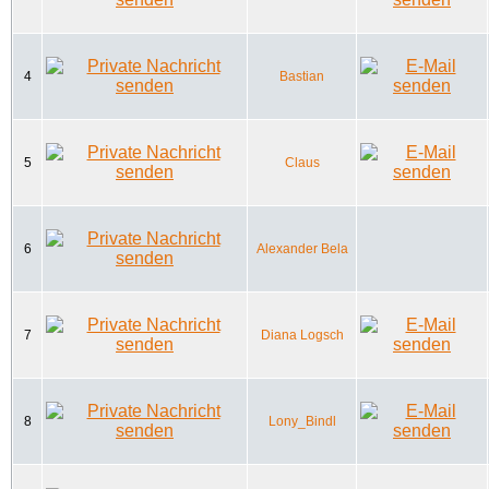
4
Bastian
5
Claus
6
Alexander Bela
7
Diana Logsch
8
Lony_Bindl