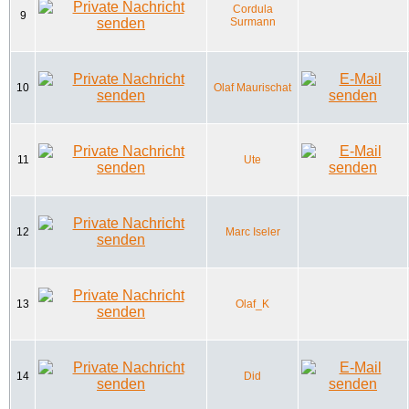
Cordula
9
Surmann
10
Olaf Maurischat
11
Ute
12
Marc Iseler
13
Olaf_K
14
Did