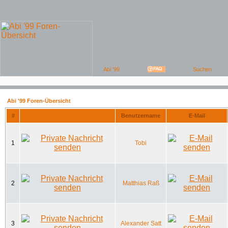
Abi '99 Foren-Übersicht
#
Benutzername
E-Mail
1
Tobi
2
Matthias Raß
3
Alexander Satt