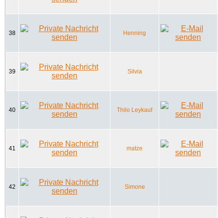
38
Henning
39
Silvia
40
Thilo Leykauf
41
matze
42
Simone