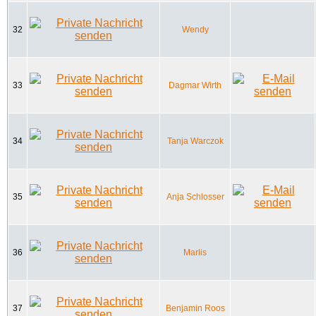
32
Wendy
33
Dagmar Wirth
34
Tanja Warczok
35
Anja Schlosser
36
Marlis
37
Benjamin Roos