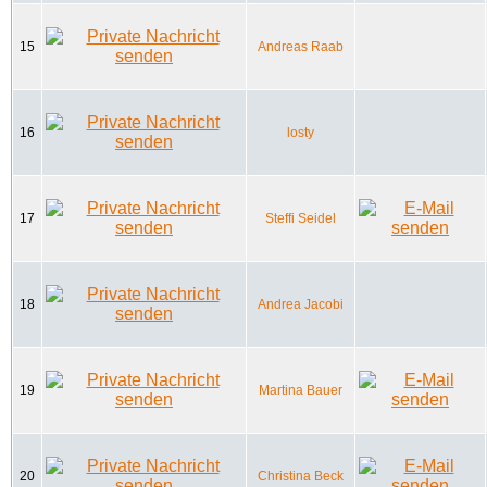
15
Andreas Raab
16
losty
17
Steffi Seidel
18
Andrea Jacobi
19
Martina Bauer
20
Christina Beck