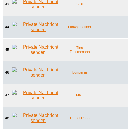
43
Susi
44
Ludwig Fellner
Tina
45
Fleischmann
46
benjamin
47
Malli
48
Daniel Popp