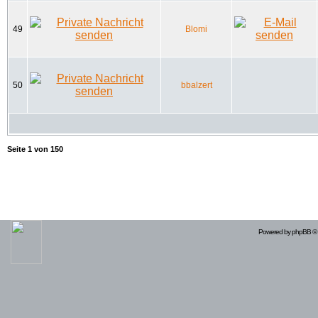
49
Blomi
50
bbalzert
Seite
1
von
150
Powered by
phpBB
© 