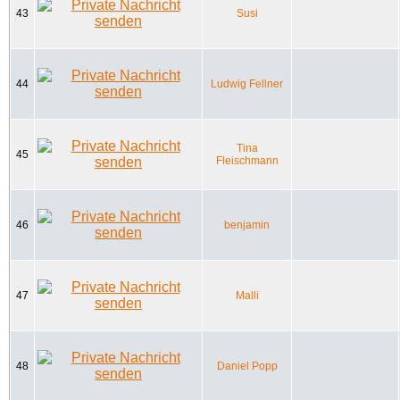
43
Susi
44
Ludwig Fellner
Tina
45
Fleischmann
46
benjamin
47
Malli
48
Daniel Popp