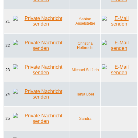
Sabine
21
Anselstetter
Christina
22
Helbrecht
23
Michael Seiferth
24
Tanja Böer
25
Sandra