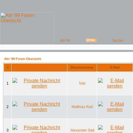
Abi '99 Foren-Übersicht
#
Benutzername
E-Mail
1
Tobi
2
Matthias Raß
3
Alexander Satt