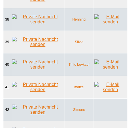
38
Henning
39
Silvia
40
Thilo Leykauf
41
matze
42
Simone