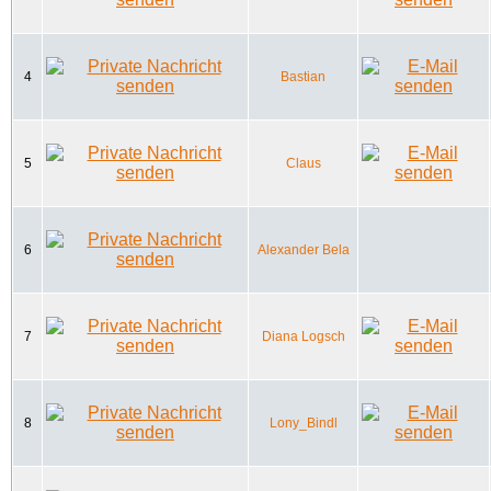
4
Bastian
5
Claus
6
Alexander Bela
7
Diana Logsch
8
Lony_Bindl