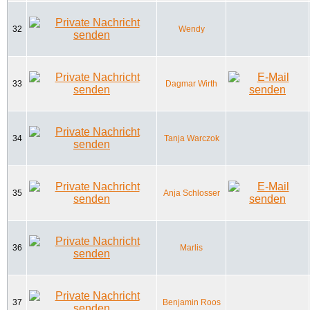
32
Wendy
33
Dagmar Wirth
34
Tanja Warczok
35
Anja Schlosser
36
Marlis
37
Benjamin Roos