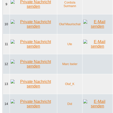
Cordula
9
Surmann
10
Olaf Maurischat
11
Ute
12
Marc Iseler
13
Olaf_K
14
Did