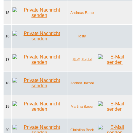
15
Andreas Raab
16
losty
17
Steffi Seidel
18
Andrea Jacobi
19
Martina Bauer
20
Christina Beck