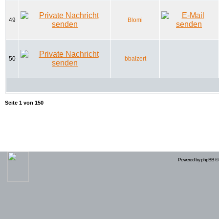
49
Blomi
50
bbalzert
Seite
1
von
150
Powered by
phpBB
© 