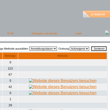
ungs-Methode auswählen:
Ordnung
Beiträge
Website
0
113
67
5
42
0
1
29