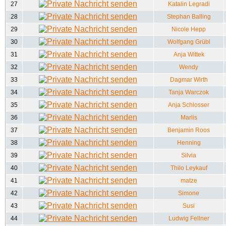
27
Katalin Legradi
28
Stephan Balling
29
Nicole Hepp
30
Wolfgang Grübl
31
Anja Wittek
32
Wendy
33
Dagmar Wirth
34
Tanja Warczok
35
Anja Schlosser
36
Marlis
37
Benjamin Roos
38
Henning
39
Silvia
40
Thilo Leykauf
41
matze
42
Simone
43
Susi
44
Ludwig Fellner