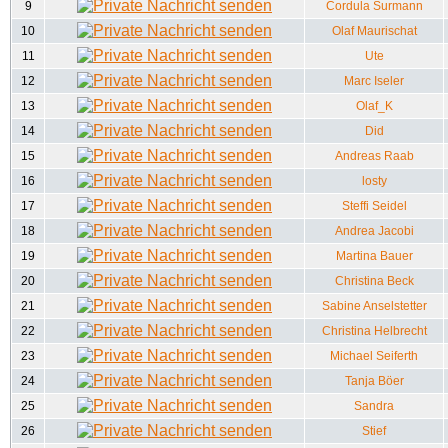
9
Cordula Surmann
10
Olaf Maurischat
11
Ute
12
Marc Iseler
13
Olaf_K
14
Did
15
Andreas Raab
16
losty
17
Steffi Seidel
18
Andrea Jacobi
19
Martina Bauer
20
Christina Beck
21
Sabine Anselstetter
22
Christina Helbrecht
23
Michael Seiferth
24
Tanja Böer
25
Sandra
26
Stief