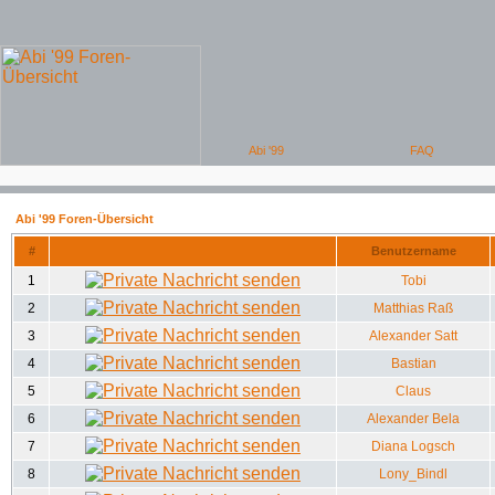
Abi '99 Foren-Übersicht
#
Benutzername
1
Tobi
2
Matthias Raß
3
Alexander Satt
4
Bastian
5
Claus
6
Alexander Bela
7
Diana Logsch
8
Lony_Bindl