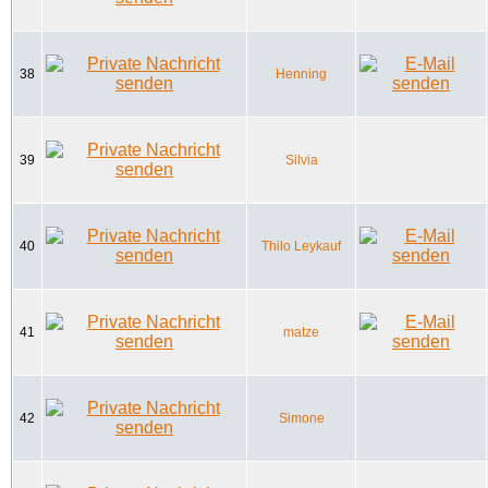
38
Henning
39
Silvia
40
Thilo Leykauf
41
matze
42
Simone