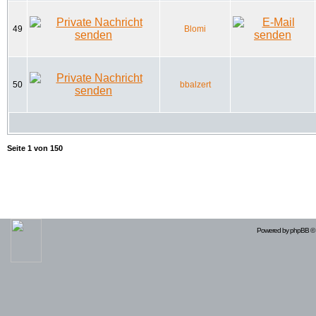
49
Blomi
50
bbalzert
Seite
1
von
150
Powered by
phpBB
© 