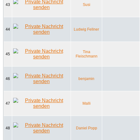
43
Susi
44
Ludwig Fellner
Tina
45
Fleischmann
46
benjamin
47
Malli
48
Daniel Popp