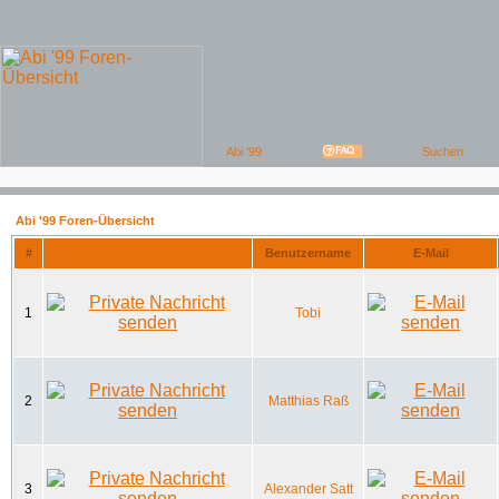
Abi '99 Foren-Übersicht
#
Benutzername
E-Mail
1
Tobi
2
Matthias Raß
3
Alexander Satt