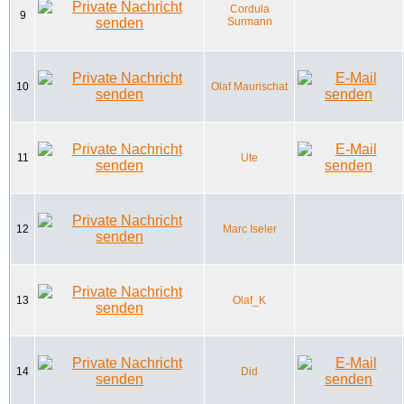
Cordula
9
Surmann
10
Olaf Maurischat
11
Ute
12
Marc Iseler
13
Olaf_K
14
Did