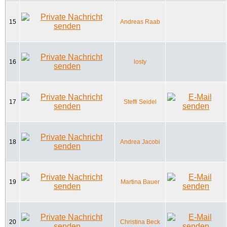
15
Andreas Raab
16
losty
17
Steffi Seidel
18
Andrea Jacobi
19
Martina Bauer
20
Christina Beck