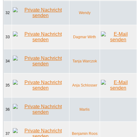
32
Wendy
33
Dagmar Wirth
34
Tanja Warczok
35
Anja Schlosser
36
Marlis
37
Benjamin Roos