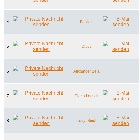
4
Bastian
5
Claus
6
Alexander Bela
7
Diana Logsch
8
Lony_Bindl