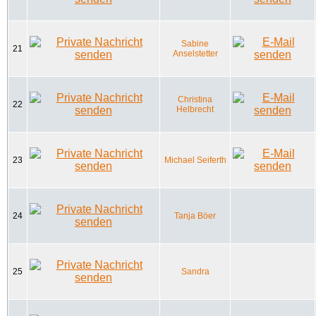
Sabine
21
Anselstetter
Christina
22
Helbrecht
23
Michael Seiferth
24
Tanja Böer
25
Sandra