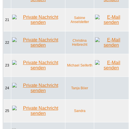
Sabine
21
Anselstetter
Christina
22
Helbrecht
23
Michael Seiferth
24
Tanja Böer
25
Sandra