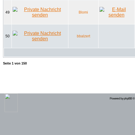
49
Blomi
50
bbalzert
Seite
1
von
150
Powered by
phpBB
© 