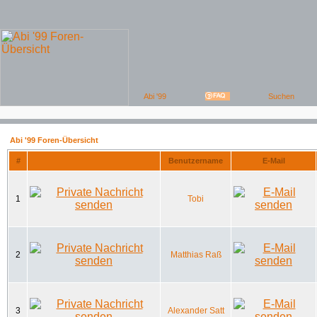
Abi '99 Foren-Übersicht
#
Benutzername
E-Mail
1
Tobi
2
Matthias Raß
3
Alexander Satt