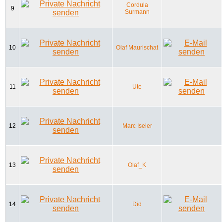
Cordula
9
Surmann
10
Olaf Maurischat
11
Ute
12
Marc Iseler
13
Olaf_K
14
Did