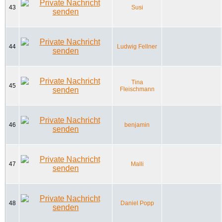
43
Susi
44
Ludwig Fellner
Tina
45
Fleischmann
46
benjamin
47
Malli
48
Daniel Popp