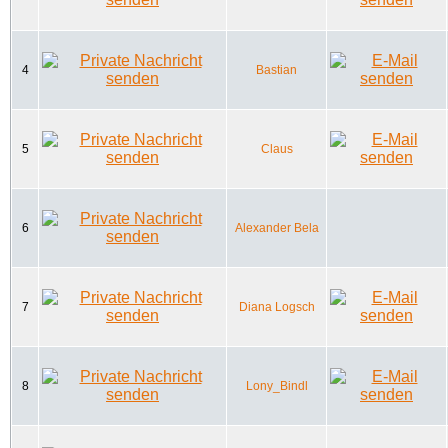
4
Bastian
5
Claus
6
Alexander Bela
7
Diana Logsch
8
Lony_Bindl