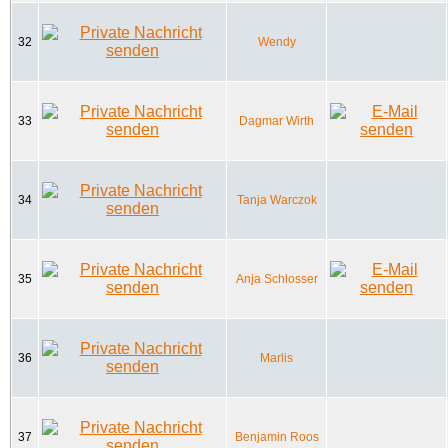
32
Wendy
33
Dagmar Wirth
34
Tanja Warczok
35
Anja Schlosser
36
Marlis
37
Benjamin Roos