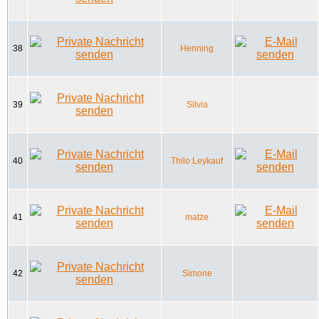
38
Henning
39
Silvia
40
Thilo Leykauf
41
matze
42
Simone