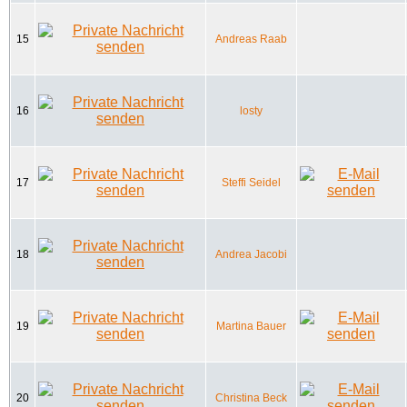
15
Andreas Raab
16
losty
17
Steffi Seidel
18
Andrea Jacobi
19
Martina Bauer
20
Christina Beck