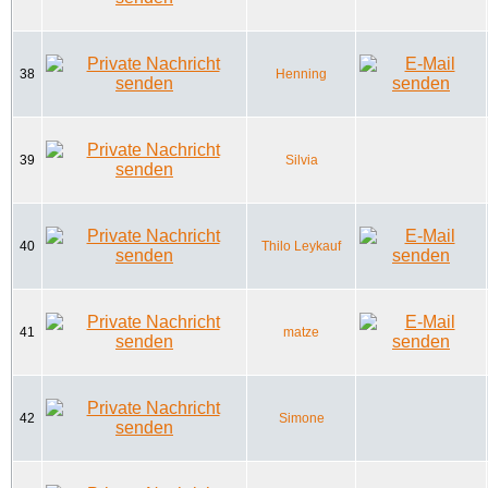
38
Henning
39
Silvia
40
Thilo Leykauf
41
matze
42
Simone