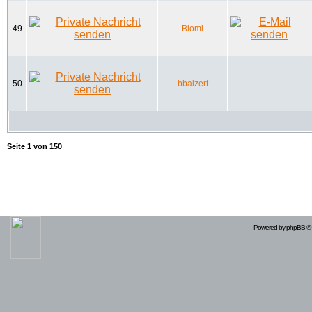
49
Blomi
50
bbalzert
Seite
1
von
150
Powered by
phpBB
© 