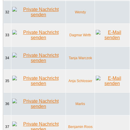
32
Wendy
33
Dagmar Wirth
34
Tanja Warczok
35
Anja Schlosser
36
Marlis
37
Benjamin Roos