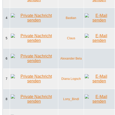
4
Bastian
5
Claus
6
Alexander Bela
7
Diana Logsch
8
Lony_Bindl