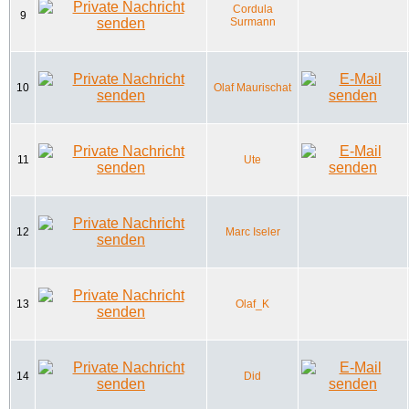
Cordula
9
Surmann
10
Olaf Maurischat
11
Ute
12
Marc Iseler
13
Olaf_K
14
Did