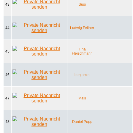
43
Susi
44
Ludwig Fellner
Tina
45
Fleischmann
46
benjamin
47
Malli
48
Daniel Popp