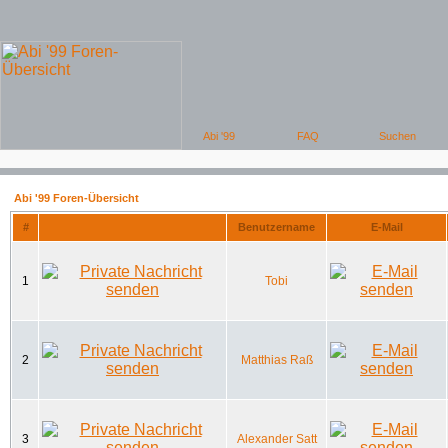
Abi '99 Foren-Übersicht
#
Benutzername
E-Mail
1
Tobi
2
Matthias Raß
3
Alexander Satt