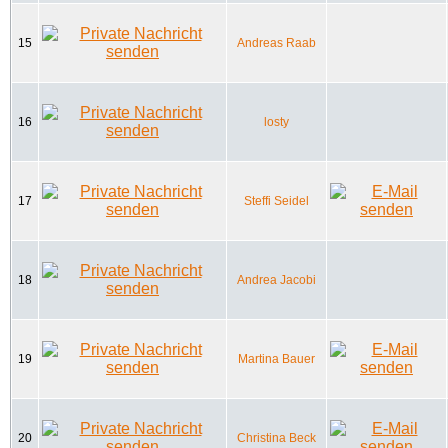
15
Andreas Raab
16
losty
17
Steffi Seidel
18
Andrea Jacobi
19
Martina Bauer
20
Christina Beck