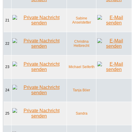
Sabine
21
Anselstetter
Christina
22
Helbrecht
23
Michael Seiferth
24
Tanja Böer
25
Sandra