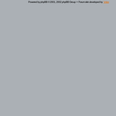
Powered by
phpBB
© 2001, 2002 phpBB Group • Forum skin developed by
Volize