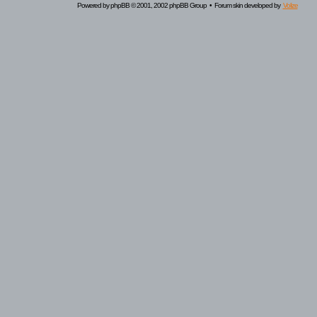
Powered by
phpBB
© 2001, 2002 phpBB Group • Forum skin developed by
Volize