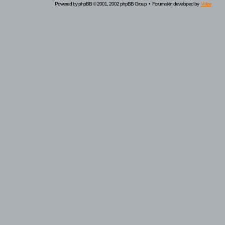
Powered by
phpBB
© 2001, 2002 phpBB Group • Forum skin developed by
Volize