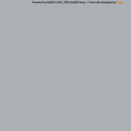
Powered by
phpBB
© 2001, 2002 phpBB Group • Forum skin developed by
Volize