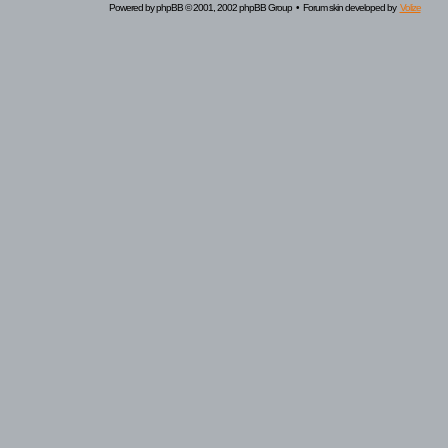
Powered by
phpBB
© 2001, 2002 phpBB Group • Forum skin developed by
Volize