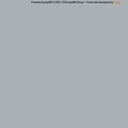
Powered by
phpBB
© 2001, 2002 phpBB Group • Forum skin developed by
Volize