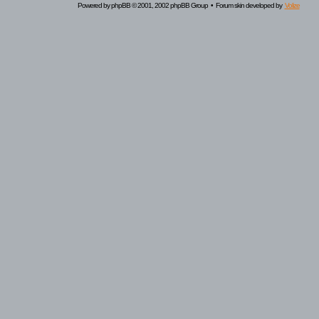
Powered by
phpBB
© 2001, 2002 phpBB Group • Forum skin developed by
Volize