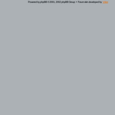
Powered by
phpBB
© 2001, 2002 phpBB Group • Forum skin developed by
Volize