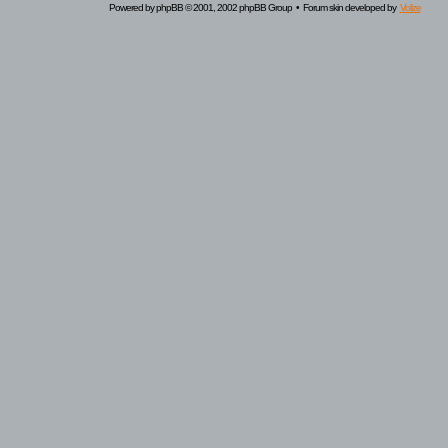
Powered by
phpBB
© 2001, 2002 phpBB Group • Forum skin developed by
Volize