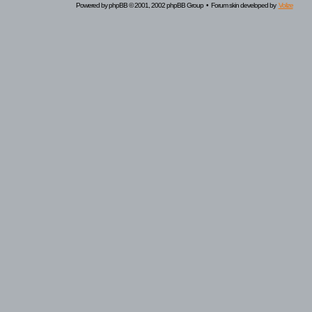
Powered by
phpBB
© 2001, 2002 phpBB Group • Forum skin developed by
Volize