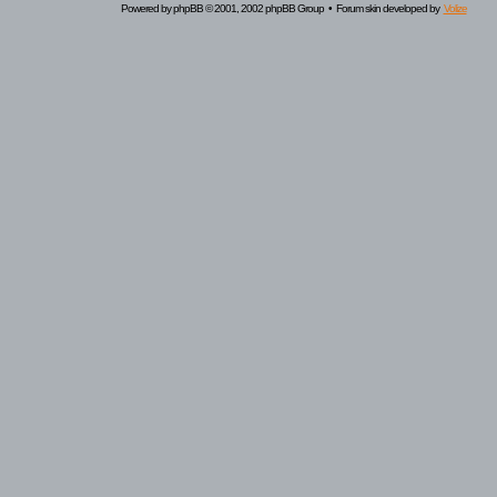
Powered by
phpBB
© 2001, 2002 phpBB Group • Forum skin developed by
Volize