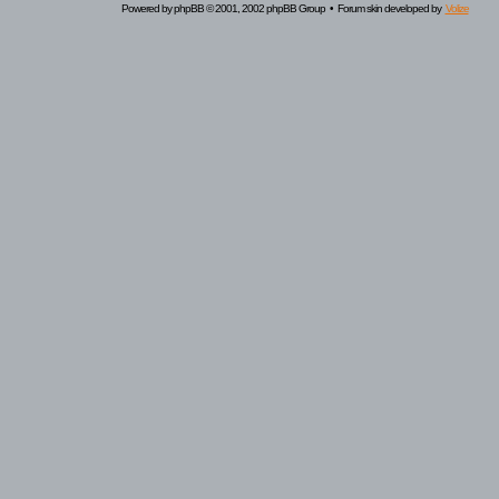
Powered by
phpBB
© 2001, 2002 phpBB Group • Forum skin developed by
Volize