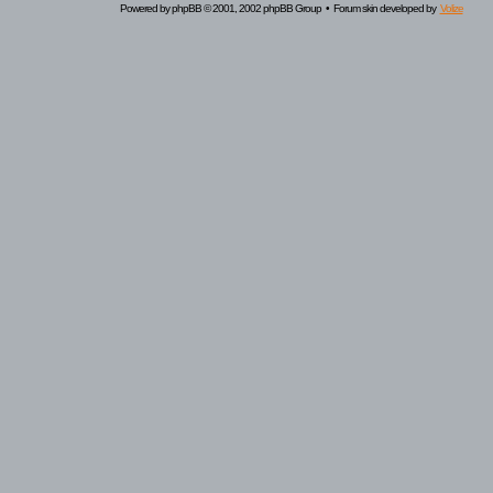
Powered by
phpBB
© 2001, 2002 phpBB Group • Forum skin developed by
Volize