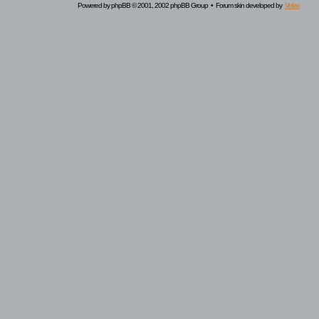
Powered by
phpBB
© 2001, 2002 phpBB Group • Forum skin developed by
Volize