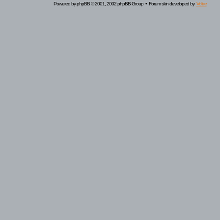
Powered by
phpBB
© 2001, 2002 phpBB Group • Forum skin developed by
Volize