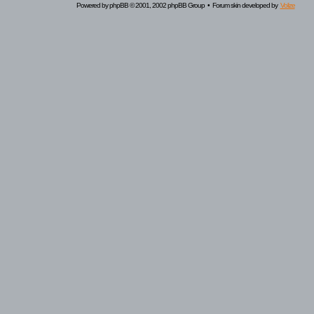
Powered by
phpBB
© 2001, 2002 phpBB Group • Forum skin developed by
Volize