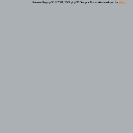
Powered by
phpBB
© 2001, 2002 phpBB Group • Forum skin developed by
Volize