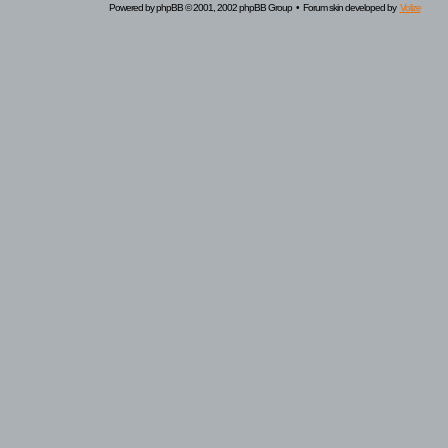
Powered by
phpBB
© 2001, 2002 phpBB Group • Forum skin developed by
Volize